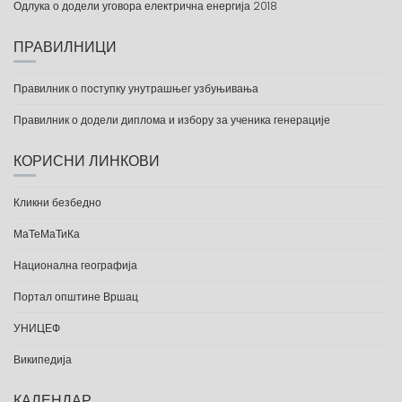
Одлука о додели уговора електрична енергија 2018
ПРАВИЛНИЦИ
Правилник о поступку унутрашњег узбуњивања
Правилник о додели диплома и избору за ученика генерације
КОРИСНИ ЛИНКОВИ
Кликни безбедно
МаТеМаТиКа
Национална географија
Портал општине Вршац
УНИЦЕФ
Википедија
КАЛЕНДАР