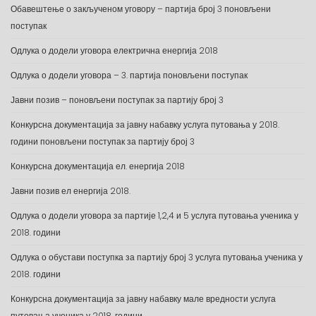
Обавештење о закљученом уговору – партија број 3 поновљени
поступак
Одлука о додели уговора електрична енергија 2018
Одлука о додели уговора – 3. партија поновљени поступак
Јавни позив – поновљени поступак за партију број 3
Конкурсна документација за јавну набавку услуга путовања у 2018.
години поновљени поступак за партију број 3
Конкурсна документација ел. енергија 2018
Јавни позив ел енергија 2018.
Одлука о додели уговора за партије 1,2,4 и 5 услуга путовања ученика у
2018. години
Одлука о обустави поступка за партију број 3 услуга путовања ученика у
2018. години
Конкурсна документација за јавну набавку мале вредности услуга
путовања ученика у 2018. години