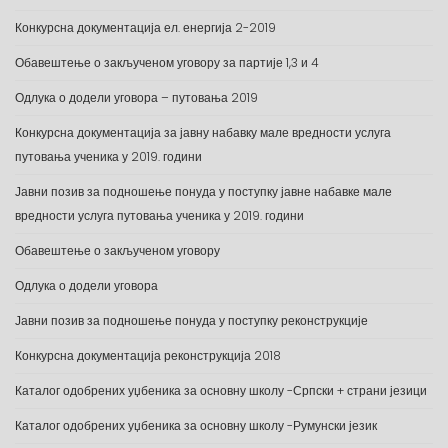
Конкурсна документација ел. енергија 2-2019
Обавештење о закљученом уговору за партије 1,3 и 4
Одлука о додели уговора – путовања 2019
Конкурсна документација за јавну набавку мале вредности услуга
путовања ученика у 2019. години
Јавни позив за подношење понуда у поступку јавне набавке мале
вредности услуга путовања ученика у 2019. години
Обавештење о закљученом уговору
Одлука о додели уговора
Јавни позив за подношење понуда у поступку реконструкције
Конкурсна документација реконструкција 2018
Каталог одобрених уџбеника за основну школу -Српски + страни језици
Каталог одобрених уџбеника за основну школу -Румунски језик