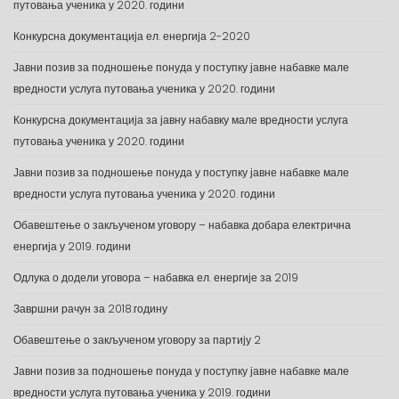
путовања ученика у 2020. години
Конкурсна документација ел. енергија 2-2020
Јавни позив за подношење понуда у поступку јавне набавке мале
вредности услуга путовања ученика у 2020. години
Конкурсна документација за јавну набавку мале вредности услуга
путовања ученика у 2020. години
Јавни позив за подношење понуда у поступку јавне набавке мале
вредности услуга путовања ученика у 2020. години
Обавештење о закљученом уговору – набавка добара електрична
енергија у 2019. години
Одлука о додели уговора – набавка ел. енергије за 2019
Завршни рачун за 2018.годину
Обавештење о закљученом уговору за партију 2
Јавни позив за подношење понуда у поступку јавне набавке мале
вредности услуга путовања ученика у 2019. години