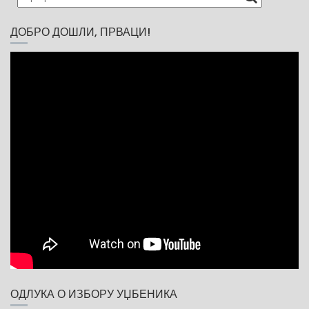
I
G
ДОБРО ДОШЛИ, ПРВАЦИ!
A
T
I
O
N
ОДЛУКА О ИЗБОРУ УЏБЕНИКА