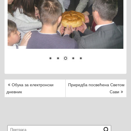
Обука за електронски
Приредба посвећена Светом
P
дневник
Сави
O
S
T
N
A
V