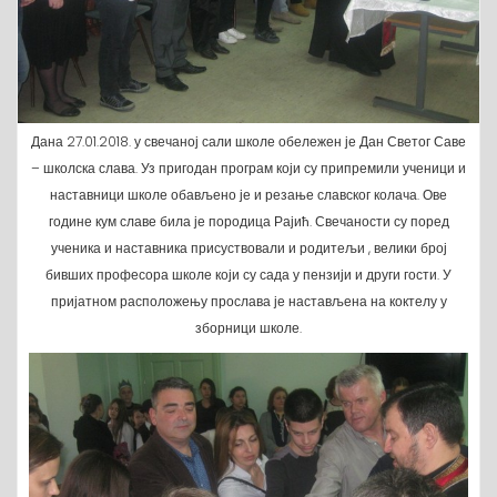
Дана 27.01.2018. у свечаној сали школе обележен је Дан Светог Саве
– школска слава. Уз пригодан програм који су припремили ученици и
наставници школе обављено је и резање славског колача. Ове
године кум славе била је породица Рајић. Свечаности су поред
ученика и наставника присуствовали и родитељи , велики број
бивших професора школе који су сада у пензији и други гости. У
пријатном расположењу прослава је настављена на коктелу у
зборници школе.