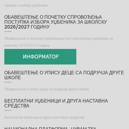
Одлука о избору уџбеника
ОБАВЕШТЕЊЕ О ПОЧЕТКУ СПРОВОЂЕЊА
ПОСТУПКА ИЗБОРА УЏБЕНИКА ЗА ШКОЛСКУ
2026/2027 ГОДИНУ
Обавештење о почетку спровођења поступка избора уџбеника за
школску 2026/2027 годину
ОБАВЕШТЕЊЕ О УПИСУ ДЕЦЕ СА ПОДРУЧЈА ДРУГЕ
ШКОЛЕ
Обавештење о упису деце са подручја друге школе
БЕСПЛАТНИ УЏБЕНИЦИ И ДРУГА НАСТАВНА
СРЕДСТВА
"Бесплатни уџбеници и друга наставна средства“
НАЦИОНАЛНА ПЛАТФОРМА „ЧУВАМ ТЕ“