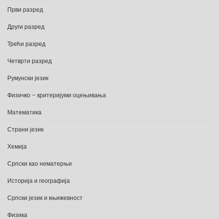
Први разред
Други разред
Трећи разред
Четврти разред
Румунски језик
Физичко – критеријуми оцењивања
Математика
Страни језик
Хемија
Српски као нематерњи
Историја и географија
Српски језик и књижевност
Физика