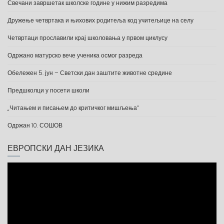
Свечани завршетак школске године у нижим разредима
Дружење четвртака и њихових родитеља код учитељице на селу
Четвртаци прославили крај школовања у првом циклусу
Одржано матурско вече ученика осмог разреда
Обележен 5. јун – Светски дан заштите животне средине
Предшколци у посети школи
„Читањем и писањем до критичког мишљења“
Одржан 10. СОШОВ
ЕВРОПСКИ ДАН ЈЕЗИКА