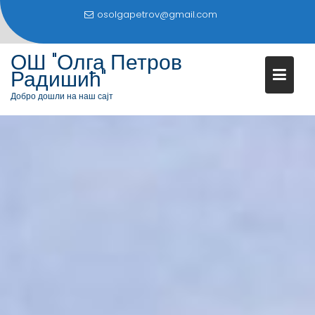
S
osolgapetrov@gmail.com
k
i
ОШ "Олга Петров
p
Радишић"
t
o
Добро дошли на наш сајт
c
o
n
t
e
n
t