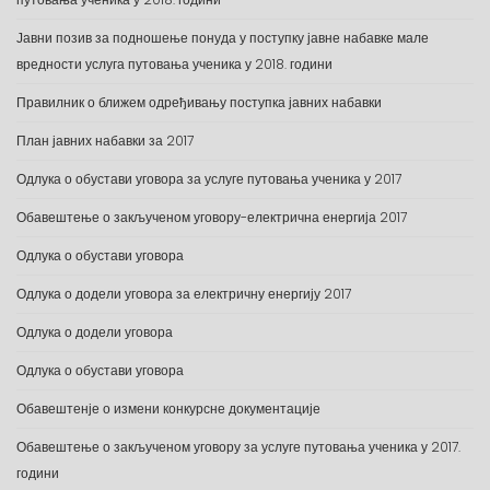
Јавни позив за подношење понуда у поступку јавне набавке мале
вредности услуга путовања ученика у 2018. години
Правилник о ближем одређивању поступка јавних набавки
План јавних набавки за 2017
Одлука о обустави уговора за услуге путовања ученика у 2017
Обавештење о закљученом уговору-електрична енергија 2017
Одлука о обустави уговора
Одлука о додели уговора за електричну енергију 2017
Одлука о додели уговора
Одлука о обустави уговора
Обавештенје о измени конкурсне документације
Обавештење о закљученом уговору за услуге путовања ученика у 2017.
години