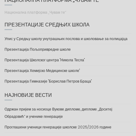
Национална платформа „Чувам те“
ПРЕЗЕНТАЦИЈЕ СРЕДЊИХ ШКОЛА
Упис у Средњу школу унутрашњих послова и школовање за полицајца
Презентација Пољопривредне школе
Презентација Школског центра "Никола Тесла"
Презентација Хемијско Медицинске школе"
Презентација Гимназије "Борислав Петров Браца"
НАЈНОВИЈЕ ВЕСТИ
Одржан пријем за носиоце Вукове дипломе, дипломе „Доситеј
Обрадовић“ и ученике генерације
Проглашени ученици генерације школске 2025/2026 године