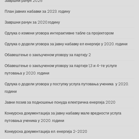
Завршни рачун 2025
План јавних набавки за 2023. годину
Завршни рачун за 2020.годину
Одлука о измени уговора интерактивне табле са пројектором
Одлука о додели уговора за јавну набавку ел енергије у 2020. години
Обавештење о закљученом уговору за партију 2
Обавештење о закљученом уговору за партије 1,3 и 4-те услуге
путовања у 2020. години
Одлука о додели уговора у поступку услуга путовања ученика у 2020.
години
Јавни позив за подношење понуда електрична енергија 2020
Конкурсна документација за јавну набавку мале вредности услуга
путовања ученика у 2020. години
Конкурсна документација ел. енергија 2-2020