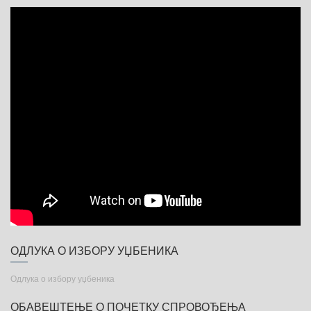
T
I
O
N
ОДЛУКА О ИЗБОРУ УЏБЕНИКА
Одлука о избору уџбеника
ОБАВЕШТЕЊЕ О ПОЧЕТКУ СПРОВОЂЕЊА