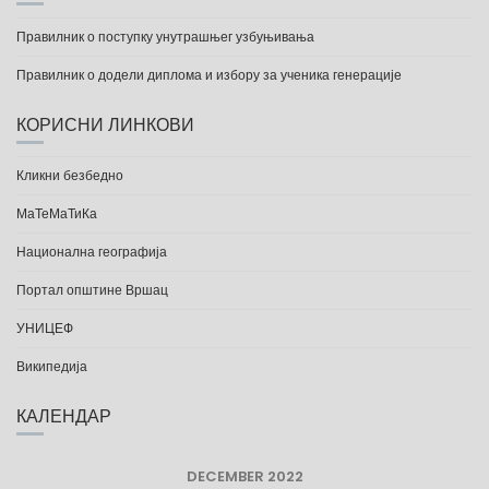
Правилник о поступку унутрашњег узбуњивања
Правилник о додели диплома и избору за ученика генерације
КОРИСНИ ЛИНКОВИ
Кликни безбедно
МаТеМаТиКа
Национална географија
Портал општине Вршац
УНИЦЕФ
Википедија
КАЛЕНДАР
DECEMBER 2022