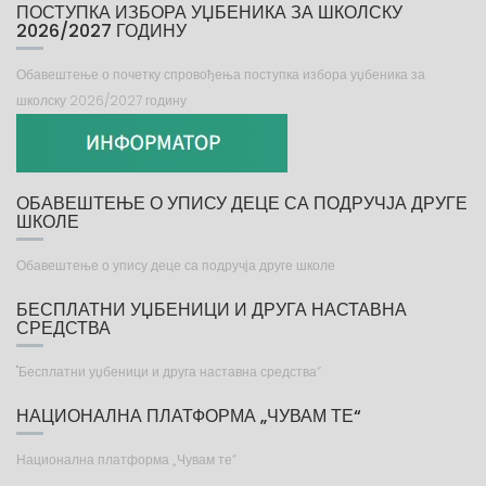
ПОСТУПКА ИЗБОРА УЏБЕНИКА ЗА ШКОЛСКУ
2026/2027 ГОДИНУ
Обавештење о почетку спровођења поступка избора уџбеника за
школску 2026/2027 годину
ОБАВЕШТЕЊЕ О УПИСУ ДЕЦЕ СА ПОДРУЧЈА ДРУГЕ
ШКОЛЕ
Обавештење о упису деце са подручја друге школе
БЕСПЛАТНИ УЏБЕНИЦИ И ДРУГА НАСТАВНА
СРЕДСТВА
"Бесплатни уџбеници и друга наставна средства“
НАЦИОНАЛНА ПЛАТФОРМА „ЧУВАМ ТЕ“
Национална платформа „Чувам те“