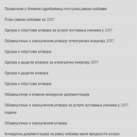
Правилник о ближем одређивању поступка јавних набавки
План јавних набавки за 2017
Одлука о обустави уговора за услуге путовања ученика у 2017
Обавештење о закљученом уговору-електрична енергија 2017
Одлука о обустави уговора
Одлука о додели уговора за електричну енергију 2017
Одлука о додели уговора
Одлука о обустави уговора
Обавештенје о измени конкурсне документације
Обавештење о закљученом уговору за услуге путовања ученика у 2017.
години
Обавештење о закљученом уговору
Конкурсна документација за јавну набавку мале вредности услуга