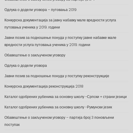
Одлука о додели уговора – путовања 2019
Конкурсна документација за јавну набавку мале вредности услуга
путовања ученика у 2019. години
Јавни позив за подношење понуда у поступку јавне набавке мале
вредности услуга путовања ученика у 2019. години
Обавештење о закљученом уговору
Одлука о додели уговора
Јавни позив за подношење понуда у поступку реконструкције
Конкурсна документација реконструкција 2018
Каталог одобрених уџбеника за основну школу -Српски + страни језици
Каталог одобрених уџбеника за основну школу -Румунски језик
Обавештење о закљученом уговору – партија број 3 поновљени
поступак