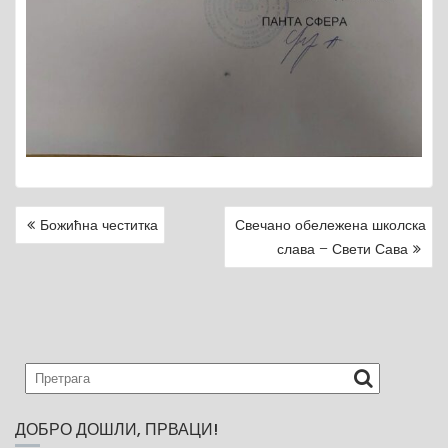
Божићна честитка
Свечано обележена школска
P
слава – Свети Сава
O
S
T
N
A
V
I
G
ДОБРО ДОШЛИ, ПРВАЦИ!
A