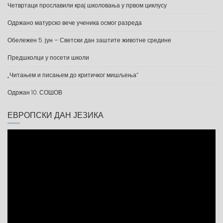
Четвртаци прославили крај школовања у првом циклусу
Одржано матурско вече ученика осмог разреда
Обележен 5. јун – Светски дан заштите животне средине
Предшколци у посети школи
„Читањем и писањем до критичког мишљења“
Одржан 10. СОШОВ
ЕВРОПСКИ ДАН ЈЕЗИКА