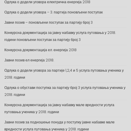
Одлука о додели уговора електрична енергија 2018
Одлука о додели уговора – 3. партија поновљени поступак
Јавни позив – поновљени поступак за партију број 3
Конкурсна документација за јавну набавку услуга путовања у 2018.
години поновљени поступак за партију број 3
Конкурсна документација ел. енергија 2018
Јавни позив ел енергија 2018.
Одлука о додели уговора за партије 1,2,4 и 5 услуга путовања ученика у
2018. години
Одлука о обустави поступка за партију број 3 услуга путовања ученика у
2018. години
Конкурсна документација за јавну набавку мале вредности услуга
путовања ученика у 2018. години
Јавни позив за подношење понуда у поступку јавне набавке мале
вредности услуга путовања ученика у 2018. години