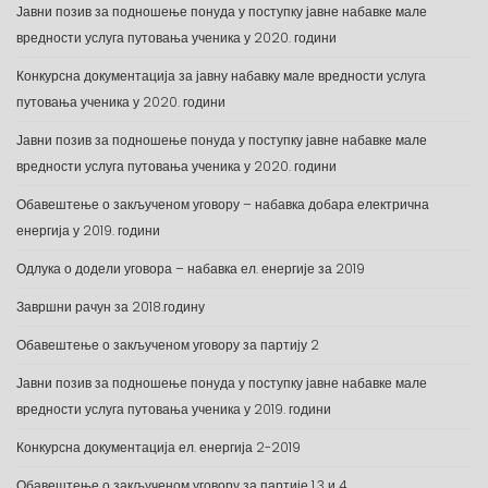
Јавни позив за подношење понуда у поступку јавне набавке мале
вредности услуга путовања ученика у 2020. години
Конкурсна документација за јавну набавку мале вредности услуга
путовања ученика у 2020. години
Јавни позив за подношење понуда у поступку јавне набавке мале
вредности услуга путовања ученика у 2020. години
Обавештење о закљученом уговору – набавка добара електрична
енергија у 2019. години
Одлука о додели уговора – набавка ел. енергије за 2019
Завршни рачун за 2018.годину
Обавештење о закљученом уговору за партију 2
Јавни позив за подношење понуда у поступку јавне набавке мале
вредности услуга путовања ученика у 2019. години
Конкурсна документација ел. енергија 2-2019
Обавештење о закљученом уговору за партије 1,3 и 4