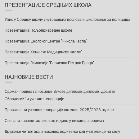
ПРЕЗЕНТАЦИЈЕ СРЕДЊИХ ШКОЛА
Упис у Средњу школу унутрашњих послова и школовање за полицајца
Презентација Пољопривредне школе
Презентација Школског центра "Никола Тесла"
Презентација Хемијско Медицинске школе"
Презентација Гимназије "Борислав Петров Браца"
НАЈНОВИЈЕ ВЕСТИ
Одржан пријем за носиоце Вукове дипломе, дипломе „Доситеј
Обрадовић“ и ученике генерације
Проглашени ученици генерације школске 2025/2026 године
Свечани завршетак школске године у нижим разредима
Дружење четвртака и њихових родитеља код учитељице на селу