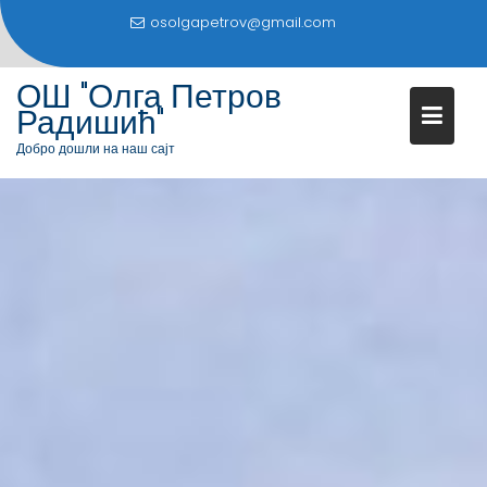
S
osolgapetrov@gmail.com
k
i
ОШ "Олга Петров
p
Радишић"
t
o
Добро дошли на наш сајт
c
o
n
t
e
n
t