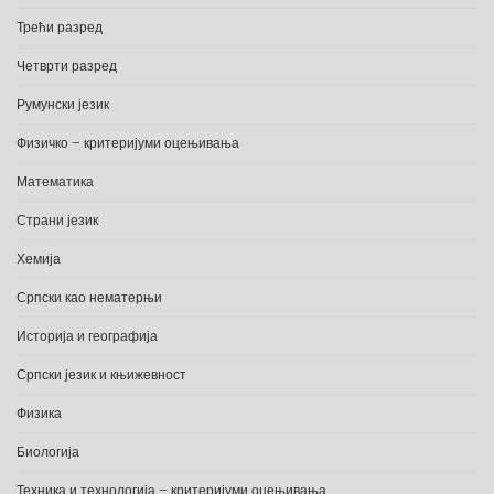
Трећи разред
Четврти разред
Румунски језик
Физичко – критеријуми оцењивања
Математика
Страни језик
Хемија
Српски као нематерњи
Историја и географија
Српски језик и књижевност
Физика
Биологија
Техника и технологија – критеријуми оцењивања