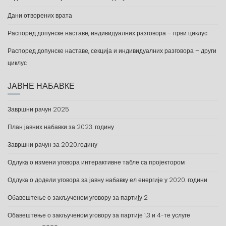
Дани отворених врата
Распоред допунске наставе, индивидуалних разговора – први циклус
Распоред допунске наставе, секција и индивидуалних разговора – други
циклус
ЈАВНЕ НАБАВКЕ
Завршни рачун 2025
План јавних набавки за 2023. годину
Завршни рачун за 2020.годину
Одлука о измени уговора интерактивне табле са пројектором
Одлука о додели уговора за јавну набавку ел енергије у 2020. години
Обавештење о закљученом уговору за партију 2
Обавештење о закљученом уговору за партије 1,3 и 4-те услуге