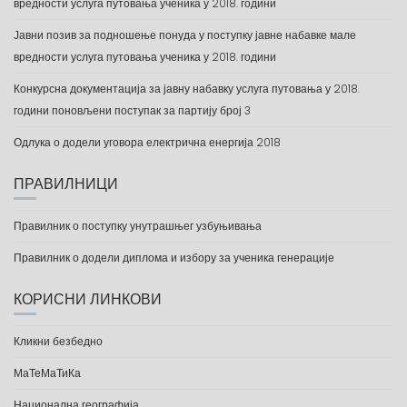
вредности услуга путовања ученика у 2018. години
Јавни позив за подношење понуда у поступку јавне набавке мале
вредности услуга путовања ученика у 2018. години
Конкурсна документација за јавну набавку услуга путовања у 2018.
години поновљени поступак за партију број 3
Одлука о додели уговора електрична енергија 2018
ПРАВИЛНИЦИ
Правилник о поступку унутрашњег узбуњивања
Правилник о додели диплома и избору за ученика генерације
КОРИСНИ ЛИНКОВИ
Кликни безбедно
МаТеМаТиКа
Национална географија