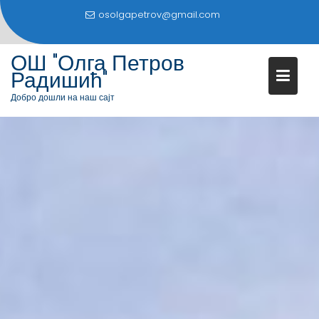
S
osolgapetrov@gmail.com
k
i
ОШ "Олга Петров
p
Радишић"
t
o
Добро дошли на наш сајт
c
o
n
t
e
n
t