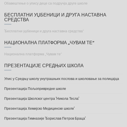
Обавештење о упису деце са подручја друге школе
БЕСПЛАТНИ УЏБЕНИЦИ И ДРУГА НАСТАВНА
СРЕДСТВА
"Бесплатни уџбеници и друга наставна средства“
НАЦИОНАЛНА ПЛАТФОРМА „ЧУВАМ ТЕ“
Национална платформа „Чувам те“
ПРЕЗЕНТАЦИЈЕ СРЕДЊИХ ШКОЛА
Упис у Средњу школу унутрашњих послова и школовање за полицајца
Презентација Пољопривредне школе
Презентација Школског центра "Никола Тесла"
Презентација Хемијско Медицинске школе"
Презентација Гимназије "Борислав Петров Браца"