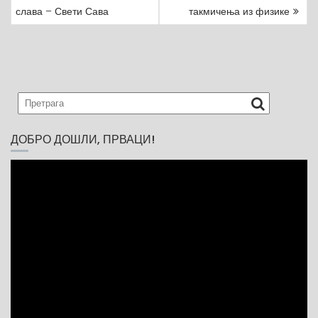
P
слава – Свети Сава
такмичења из физике
O
S
T
N
A
V
I
G
ДОБРО ДОШЛИ, ПРВАЦИ!
A
T
I
O
N