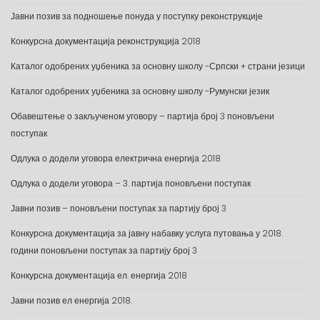
Јавни позив за подношење понуда у поступку реконструкције
Конкурсна документација реконструкција 2018
Каталог одобрених уџбеника за основну школу -Српски + страни језици
Каталог одобрених уџбеника за основну школу -Румунски језик
Обавештење о закљученом уговору – партија број 3 поновљени
поступак
Одлука о додели уговора електрична енергија 2018
Одлука о додели уговора – 3. партија поновљени поступак
Јавни позив – поновљени поступак за партију број 3
Конкурсна документација за јавну набавку услуга путовања у 2018.
години поновљени поступак за партију број 3
Конкурсна документација ел. енергија 2018
Јавни позив ел енергија 2018.