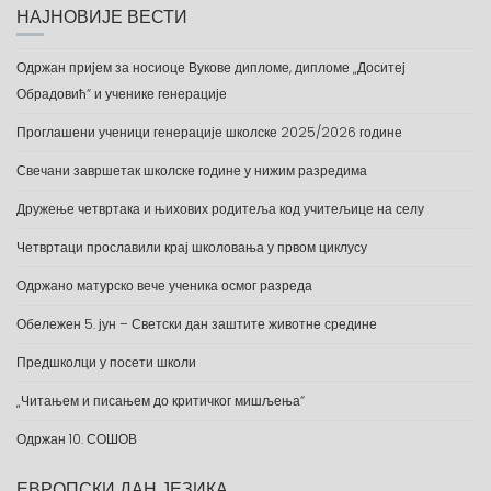
НАЈНОВИЈЕ ВЕСТИ
Одржан пријем за носиоце Вукове дипломе, дипломе „Доситеј
Обрадовић“ и ученике генерације
Проглашени ученици генерације школске 2025/2026 године
Свечани завршетак школске године у нижим разредима
Дружење четвртака и њихових родитеља код учитељице на селу
Четвртаци прославили крај школовања у првом циклусу
Одржано матурско вече ученика осмог разреда
Обележен 5. јун – Светски дан заштите животне средине
Предшколци у посети школи
„Читањем и писањем до критичког мишљења“
Одржан 10. СОШОВ
ЕВРОПСКИ ДАН ЈЕЗИКА