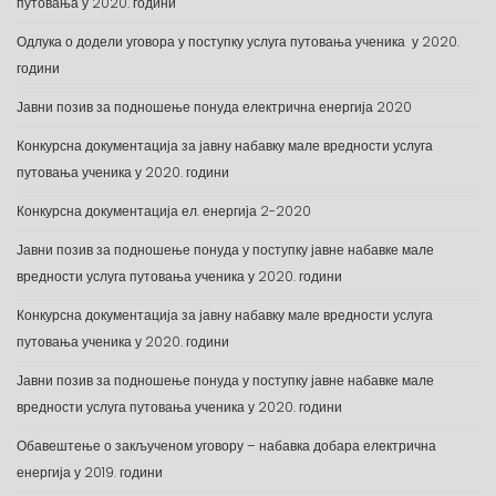
путовања у 2020. години
Одлука о додели уговора у поступку услуга путовања ученика у 2020.
години
Јавни позив за подношење понуда електрична енергија 2020
Конкурсна документација за јавну набавку мале вредности услуга
путовања ученика у 2020. години
Конкурсна документација ел. енергија 2-2020
Јавни позив за подношење понуда у поступку јавне набавке мале
вредности услуга путовања ученика у 2020. години
Конкурсна документација за јавну набавку мале вредности услуга
путовања ученика у 2020. години
Јавни позив за подношење понуда у поступку јавне набавке мале
вредности услуга путовања ученика у 2020. години
Обавештење о закљученом уговору – набавка добара електрична
енергија у 2019. години