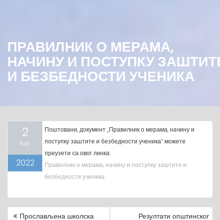
ПРАВИЛНИК О МЕРАМА,
НАЧИНУ И ПОСТУПКУ ЗАШТИТ
И БЕЗБЕДНОСТИ УЧЕНИКА
2
Поштовани, документ „Правилник о мерама, начину и
поступку заштите и безбедности ученика“ можете
Feb
преузети са овог линка:
2022
Правилник о мерама, начину и поступку заштите и
безбедности ученика
Прослављена школска
Резултати општинског