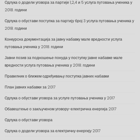
Одлука о додели уговора за партије 1,2,4 и 5 услуга путовања ученика у
2018. години
Одлука о обустави поступка за партију број 3 услуга путовања ученика у
2018. години
Конкурсна документација за јавну набавку мале вредности услуга
путовања ученика у 2018. години
Јавни позив за подношење понуда у поступку јавне набавке мале
вредности услуга путовања ученика у 2018. години
Правилник о ближем одређивању поступка јавних набавки
План јавних набавки за 2017
Одлука о обустави уговора за услуге путовања ученика у 2017
Обавештење о закљученом уговору-електрична енергија 2017
Одлука о обустави уговора
Одлука о додели уговора за електричну енергију 2017