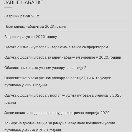
ЈАВНЕ НАБАВКЕ
Завршни рачун 2025
План јавних набавки за 2023. годину
Завршни рачун за 2020.годину
Одлука о измени уговора интерактивне табле са пројектором
Одлука о додели уговора за јавну набавку ел енергије у 2020. години
Обавештење о закљученом уговору за партију 2
Обавештење о закљученом уговору за партије 1,3 и 4-те услуге
путовања у 2020. години
Одлука о додели уговора у поступку услуга путовања ученика у 2020.
години
Јавни позив за подношење понуда електрична енергија 2020
Конкурсна документација за јавну набавку мале вредности услуга
путовања ученика у 2020. години