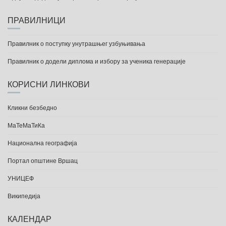
ПРАВИЛНИЦИ
Правилник о поступку унутрашњег узбуњивања
Правилник о додели диплома и избору за ученика генерације
КОРИСНИ ЛИНКОВИ
Кликни безбедно
МаТеМаТиКа
Национална географија
Портал општине Вршац
УНИЦЕФ
Википедија
КАЛЕНДАР