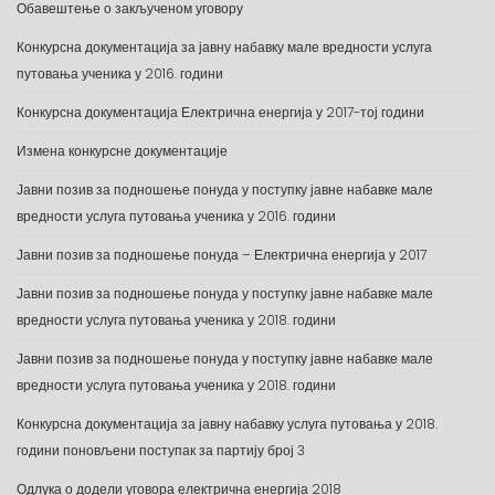
Обавештење о закљученом уговору
Конкурсна документација за јавну набавку мале вредности услуга
путовања ученика у 2016. години
Конкурсна документација Електрична енергија у 2017-тој години
Измена конкурсне документације
Јавни позив за подношење понуда у поступку јавне набавке мале
вредности услуга путовања ученика у 2016. години
Јавни позив за подношење понуда – Електрична енергија у 2017
Јавни позив за подношење понуда у поступку јавне набавке мале
вредности услуга путовања ученика у 2018. години
Јавни позив за подношење понуда у поступку јавне набавке мале
вредности услуга путовања ученика у 2018. години
Конкурсна документација за јавну набавку услуга путовања у 2018.
години поновљени поступак за партију број 3
Одлука о додели уговора електрична енергија 2018