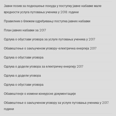
Јавни позив за подношење понуда у поступку јавне набавке мале
вредности услуга путовања ученика у 2018. години
Правилник о ближем одређивању поступка јавних набавки
План јавних набавки за 2017
Одлука о обустави уговора за услуге путовања ученика у 2017
Обавештење о закљученом уговору-електрична енергија 2017
Одлука о обустави уговора
Одлука о додели уговора за електричну енергију 2017
Одлука о додели уговора
Одлука о обустави уговора
Обавештенје о измени конкурсне документације
Обавештење о закљученом уговору за услуге путовања ученика у 2017.
години