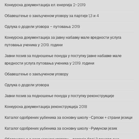
Конкурсна документација ел. енергија 2-2019
Обавештење о закљученом уговору за партије 1,3 и 4
Одлука о додели уговора – путовања 2019
Конкурсна документација за јавну набавку мале вредности услуга
путовања ученика у 2019. години
Јавни позив за подношење понуда у поступку јавне набавке мале
вредности услуга путовања ученика у 2019. години
Обавештење о закљученом уговору
Одлука о додели уговора
Јавни позив за подношење понуда у поступку реконструкције
Конкурсна документација реконструкција 2018
Каталог одобрених уџбеника за основну школу -Српски + страни језици
Каталог одобрених уџбеника за основну школу -Румунски језик