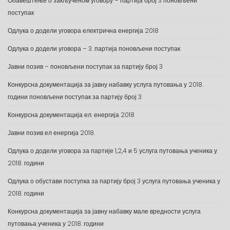
Обавештење о закљученом уговору – партија број 3 поновљени
поступак
Одлука о додели уговора електрична енергија 2018
Одлука о додели уговора – 3. партија поновљени поступак
Јавни позив – поновљени поступак за партију број 3
Конкурсна документација за јавну набавку услуга путовања у 2018.
години поновљени поступак за партију број 3
Конкурсна документација ел. енергија 2018
Јавни позив ел енергија 2018.
Одлука о додели уговора за партије 1,2,4 и 5 услуга путовања ученика у
2018. години
Одлука о обустави поступка за партију број 3 услуга путовања ученика у
2018. години
Конкурсна документација за јавну набавку мале вредности услуга
путовања ученика у 2018. години