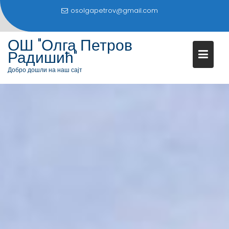
S
osolgapetrov@gmail.com
k
i
ОШ "Олга Петров
p
Радишић"
t
o
Добро дошли на наш сајт
c
o
n
t
e
n
t