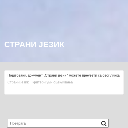
СТРАНИ ЈЕЗИК
Поштовани, документ „Страни језик “ можете преузети са овог линка:
Страни језик – критеријуми оцењивања