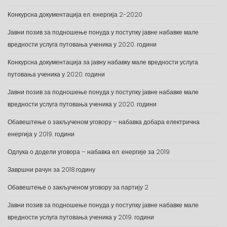
Конкурсна документација ел. енергија 2-2020
Јавни позив за подношење понуда у поступку јавне набавке мале
вредности услуга путовања ученика у 2020. години
Конкурсна документација за јавну набавку мале вредности услуга
путовања ученика у 2020. години
Јавни позив за подношење понуда у поступку јавне набавке мале
вредности услуга путовања ученика у 2020. години
Обавештење о закљученом уговору – набавка добара електрична
енергија у 2019. години
Одлука о додели уговора – набавка ел. енергије за 2019
Завршни рачун за 2018.годину
Обавештење о закљученом уговору за партију 2
Јавни позив за подношење понуда у поступку јавне набавке мале
вредности услуга путовања ученика у 2019. години