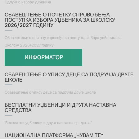
Одлука о избору уџбеника
ОБАВЕШТЕЊЕ О ПОЧЕТКУ СПРОВОЂЕЊА
ПОСТУПКА ИЗБОРА УЏБЕНИКА ЗА ШКОЛСКУ
2026/2027 ГОДИНУ
Обавештење о почетку спровођења поступка избора уџбеника за
школску 2026/2027 годину
ОБАВЕШТЕЊЕ О УПИСУ ДЕЦЕ СА ПОДРУЧЈА ДРУГЕ
ШКОЛЕ
Обавештење о упису деце са подручја друге школе
БЕСПЛАТНИ УЏБЕНИЦИ И ДРУГА НАСТАВНА
СРЕДСТВА
"Бесплатни уџбеници и друга наставна средства“
НАЦИОНАЛНА ПЛАТФОРМА „ЧУВАМ ТЕ“