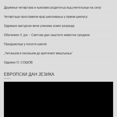
Дружење четвртака и њихових родитеља код учитељице на селу
Четвртаци прославили крај школовања у првом циклусу
Одржано матурско вече ученика осмог разреда
Обележен 5. јун – Светски дан заштите животне средине
Предшколци у посети школи
„Читањем и писањем до критичког мишљења“
Одржан 10. СОШОВ
ЕВРОПСКИ ДАН ЈЕЗИКА