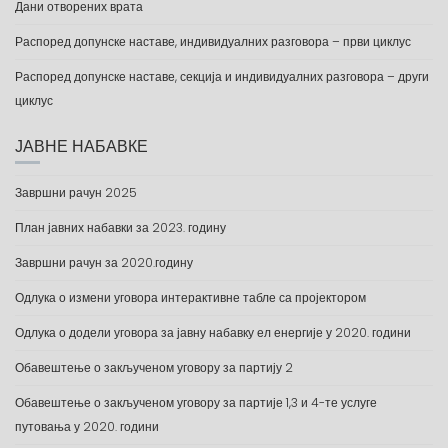
Дани отворених врата
Распоред допунске наставе, индивидуалних разговора – први циклус
Распоред допунске наставе, секција и индивидуалних разговора – други
циклус
ЈАВНЕ НАБАВКЕ
Завршни рачун 2025
План јавних набавки за 2023. годину
Завршни рачун за 2020.годину
Одлука о измени уговора интерактивне табле са пројектором
Одлука о додели уговора за јавну набавку ел енергије у 2020. години
Обавештење о закљученом уговору за партију 2
Обавештење о закљученом уговору за партије 1,3 и 4-те услуге
путовања у 2020. години