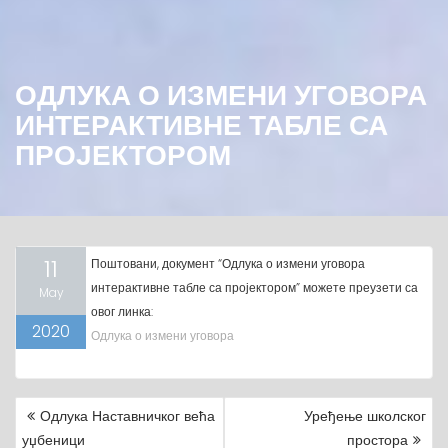
ОДЛУКА О ИЗМЕНИ УГОВОРА
ИНТЕРАКТИВНЕ ТАБЛЕ СА
ПРОЈЕКТОРОМ
11
Поштовани, документ “Одлука о измени уговора
интерактивне табле са пројектором” можете преузети са
May
овог линка:
2020
Одлука о измени уговора
Одлука Наставничког већа
Уређење школског
P
уџбеници
простора