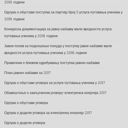
2018. години
Одлука о обустави поступка за партију број 3 услуга путовања ученика у
2018. години
Конкурсна документација за јавну набавку мале вредности услуга
путовања ученика у 2018. години
Јавни позив за подношење понуда у поступку јавне набавке мале
вредности услуга путовања ученика у 2018. години
Правилник о ближем одређивању поступка јавних набавки
План јавних набавки за 2017
Одлука о обустави уговора за услуге путовања ученика у 2017
Обавештење о закљученом уговору-електрична енергија 2017
Одлука о обустави уговора
Одлука о додели уговора за електричну енергију 2017
Одлука о додели уговора