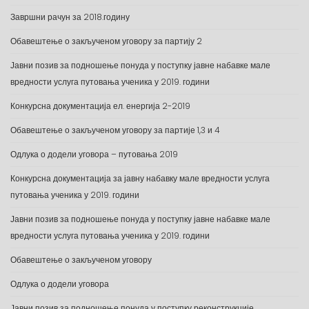
Завршни рачун за 2018.годину
Обавештење о закљученом уговору за партију 2
Јавни позив за подношење понуда у поступку јавне набавке мале
вредности услуга путовања ученика у 2019. години
Конкурсна документација ел. енергија 2-2019
Обавештење о закљученом уговору за партије 1,3 и 4
Одлука о додели уговора – путовања 2019
Конкурсна документација за јавну набавку мале вредности услуга
путовања ученика у 2019. години
Јавни позив за подношење понуда у поступку јавне набавке мале
вредности услуга путовања ученика у 2019. години
Обавештење о закљученом уговору
Одлука о додели уговора
Јавни позив за подношење понуда у поступку реконструкције