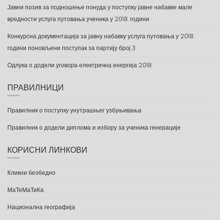
Јавни позив за подношење понуда у поступку јавне набавке мале
вредности услуга путовања ученика у 2018. години
Конкурсна документација за јавну набавку услуга путовања у 2018.
години поновљени поступак за партију број 3
Одлука о додели уговора електрична енергија 2018
ПРАВИЛНИЦИ
Правилник о поступку унутрашњег узбуњивања
Правилник о додели диплома и избору за ученика генерације
КОРИСНИ ЛИНКОВИ
Кликни безбедно
МаТеМаТиКа
Национална географија