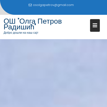
S
osolgapetrov@gmail.com
k
i
ОШ "Олга Петров
p
Радишић"
t
o
Добро дошли на наш сајт
c
o
n
t
e
n
t