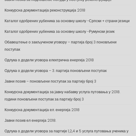
Конкурсна документација реконструкција 2018
Каталог одобрених уџбеника за основну школу -Српски + страни језици
Каталог одобрених уџбеника за основну школу -Румунски језик
Обавештење о закљученом уговору – партија број 3 поновљени
поступак
Одлука о додели уговора електрична енергија 2018
Одлука о додели уговора – 3. партија поновљени поступак
Јавни позив – поновљени поступак за партију број 3
Конкурсна документација за јавну набавку услуга путовања у 2018.
години поновљени поступак за партију број 3
Конкурсна документација ел. енергија 2018
Јавни позив ел енергија 2018.
Одлука о додели уговора за партије 1,2,4 и 5 услуга путовања ученика у