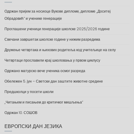
Одржан пријем за носиоце Вукове дипломе, дипломе „Доситеј
Обрадовић“ и ученике генерације
Проглашени ученици генерације школске 2025/2026 године
Свечани завршетак школске године у нижим разредима
Дружење четвртака и њихових родитеља код учитељице на селу
Четвртаци прославили крај школовања у првом циклусу
Одржано матурско вече ученика осмог разреда
Обележен 5. јун – Светски дан заштите животне средине
Предшколци у посети школи
„Читањем и писањем до критичког мишљења“
Одржан 10. СОШОВ
ЕВРОПСКИ ДАН ЈЕЗИКА