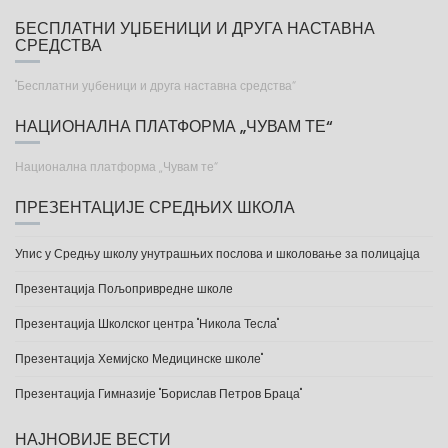
БЕСПЛАТНИ УЏБЕНИЦИ И ДРУГА НАСТАВНА
СРЕДСТВА
"Бесплатни уџбеници и друга наставна средства“
НАЦИОНАЛНА ПЛАТФОРМА „ЧУВАМ ТЕ“
Национална платформа „Чувам те“
ПРЕЗЕНТАЦИЈЕ СРЕДЊИХ ШКОЛА
Упис у Средњу школу унутрашњих послова и школовање за полицајца
Презентација Пољопривредне школе
Презентација Школског центра "Никола Тесла"
Презентација Хемијско Медицинске школе"
Презентација Гимназије "Борислав Петров Браца"
НАЈНОВИЈЕ ВЕСТИ