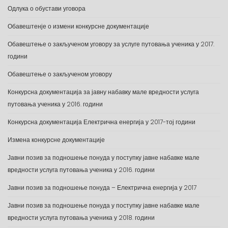
Одлука о обустави уговора
Обавештенје о измени конкурсне документације
Обавештење о закљученом уговору за услуге путовања ученика у 2017.
години
Обавештење о закљученом уговору
Конкурсна документација за јавну набавку мале вредности услуга
путовања ученика у 2016. години
Конкурсна документација Електрична енергија у 2017-тој години
Измена конкурсне документације
Јавни позив за подношење понуда у поступку јавне набавке мале
вредности услуга путовања ученика у 2016. години
Јавни позив за подношење понуда – Електрична енергија у 2017
Јавни позив за подношење понуда у поступку јавне набавке мале
вредности услуга путовања ученика у 2018. години