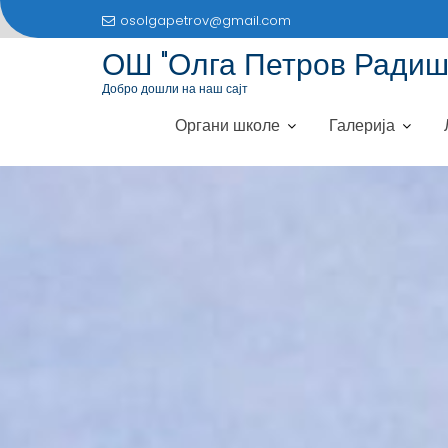
S
osolgapetrov@gmail.com
k
ОШ "Олга Петров Радиш
i
p
Добро дошли на наш сајт
t
Органи школе
Галерија
o
c
o
n
t
e
n
t