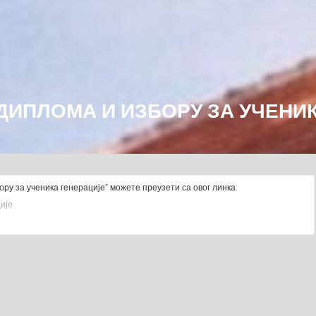
ДИПЛОМА И ИЗБОРУ ЗА УЧЕНИ
ру за ученика генерације” можете преузети са овог линка:
ије