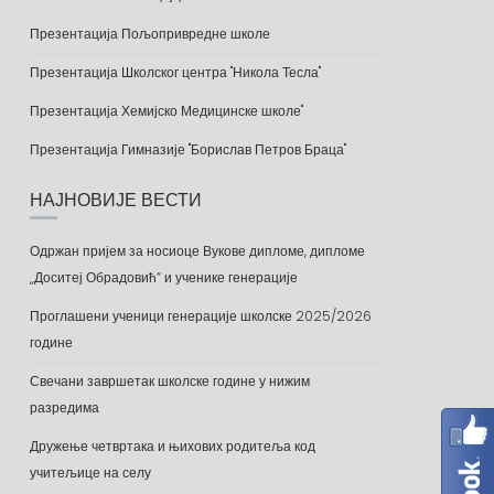
Презентација Пољопривредне школе
Презентација Школског центра "Никола Тесла"
Презентација Хемијско Медицинске школе"
Презентација Гимназије "Борислав Петров Браца"
НАЈНОВИЈЕ ВЕСТИ
Одржан пријем за носиоце Вукове дипломе, дипломе
„Доситеј Обрадовић“ и ученике генерације
Проглашени ученици генерације школске 2025/2026
године
Свечани завршетак школске године у нижим
разредима
Дружење четвртака и њихових родитеља код
учитељице на селу