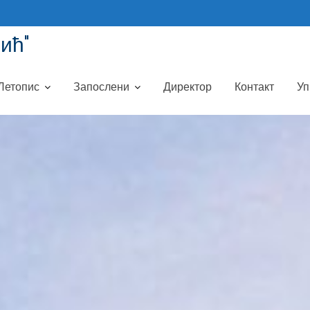
ић"
Летопис
Запослени
Директор
Контакт
Уп