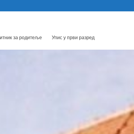
итник за родитеље
Упис у први разред