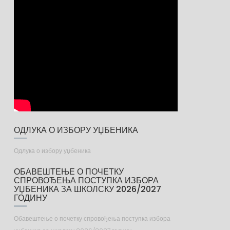
ОДЛУКА О ИЗБОРУ УЏБЕНИКА
Одлука о избору уџбеника
ОБАВЕШТЕЊЕ О ПОЧЕТКУ
СПРОВОЂЕЊА ПОСТУПКА ИЗБОРА
УЏБЕНИКА ЗА ШКОЛСКУ 2026/2027
ГОДИНУ
Обавештење о почетку спровођења поступка избора