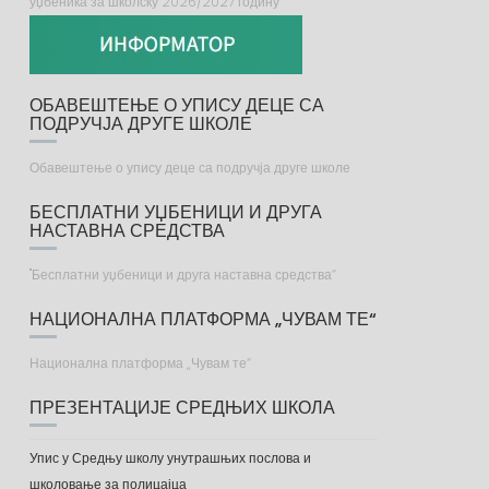
уџбеника за школску 2026/2027 годину
ОБАВЕШТЕЊЕ О УПИСУ ДЕЦЕ СА
ПОДРУЧЈА ДРУГЕ ШКОЛЕ
Обавештење о упису деце са подручја друге школе
БЕСПЛАТНИ УЏБЕНИЦИ И ДРУГА
НАСТАВНА СРЕДСТВА
"Бесплатни уџбеници и друга наставна средства“
НАЦИОНАЛНА ПЛАТФОРМА „ЧУВАМ ТЕ“
Национална платформа „Чувам те“
ПРЕЗЕНТАЦИЈЕ СРЕДЊИХ ШКОЛА
Упис у Средњу школу унутрашњих послова и
школовање за полицајца