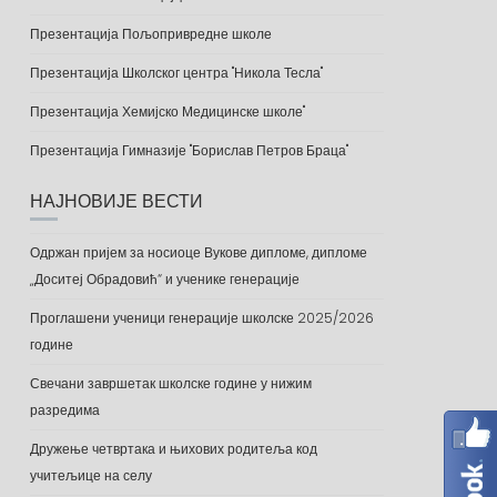
Презентација Пољопривредне школе
Презентација Школског центра "Никола Тесла"
Презентација Хемијско Медицинске школе"
Презентација Гимназије "Борислав Петров Браца"
НАЈНОВИЈЕ ВЕСТИ
Одржан пријем за носиоце Вукове дипломе, дипломе
„Доситеј Обрадовић“ и ученике генерације
Проглашени ученици генерације школске 2025/2026
године
Свечани завршетак школске године у нижим
разредима
Дружење четвртака и њихових родитеља код
учитељице на селу