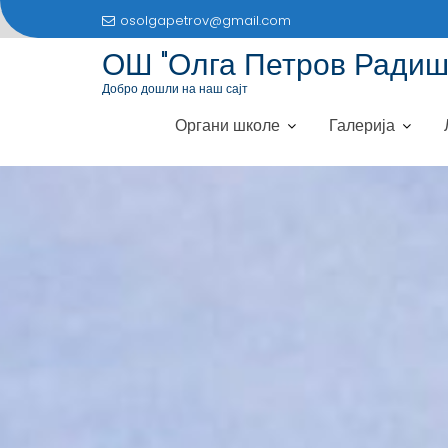
S
osolgapetrov@gmail.com
k
ОШ "Олга Петров Радиш
i
p
Добро дошли на наш сајт
t
Органи школе
Галерија
o
c
o
n
t
e
n
t