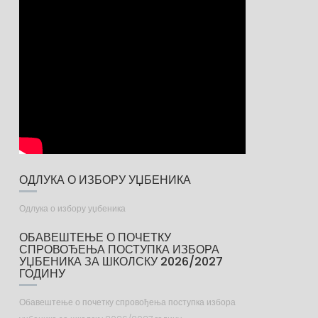
ОДЛУКА О ИЗБОРУ УЏБЕНИКА
Одлука о избору уџбеника
ОБАВЕШТЕЊЕ О ПОЧЕТКУ
СПРОВОЂЕЊА ПОСТУПКА ИЗБОРА
УЏБЕНИКА ЗА ШКОЛСКУ 2026/2027
ГОДИНУ
Обавештење о почетку спровођења поступка избора