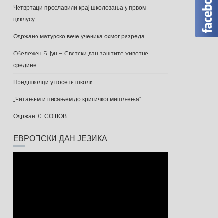
Четвртаци прославили крај школовања у првом
циклусу
Одржано матурско вече ученика осмог разреда
Обележен 5. јун – Светски дан заштите животне
средине
Предшколци у посети школи
„Читањем и писањем до критичког мишљења“
Одржан 10. СОШОВ
ЕВРОПСКИ ДАН ЈЕЗИКА