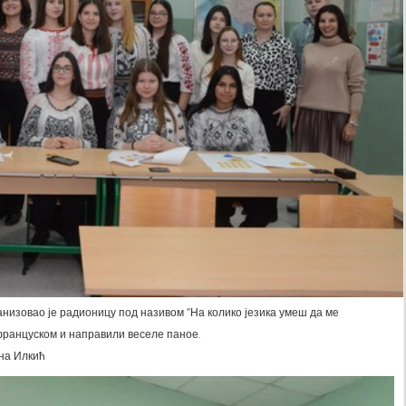
ганизовао је радионицу под називом “На колико језика умеш да ме
француском и направили веселе паное.
на Илкић