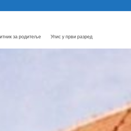
итник за родитеље
Упис у први разред