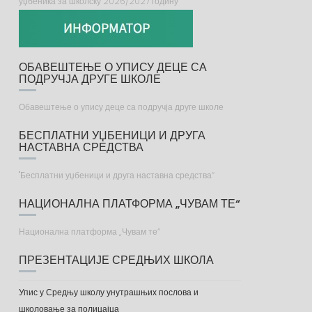
уџбеника за школску 2026/2027 годину
ОБАВЕШТЕЊЕ О УПИСУ ДЕЦЕ СА
ПОДРУЧЈА ДРУГЕ ШКОЛЕ
Обавештење о упису деце са подручја друге школе
БЕСПЛАТНИ УЏБЕНИЦИ И ДРУГА
НАСТАВНА СРЕДСТВА
"Бесплатни уџбеници и друга наставна средства“
НАЦИОНАЛНА ПЛАТФОРМА „ЧУВАМ ТЕ“
Национална платформа „Чувам те“
ПРЕЗЕНТАЦИЈЕ СРЕДЊИХ ШКОЛА
Упис у Средњу школу унутрашњих послова и
школовање за полицајца