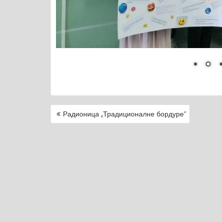
Радионица ,,Традиционалне бордуре”
P
O
S
T
N
A
V
I
G
A