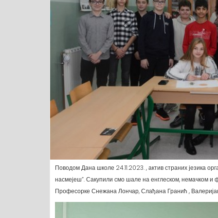
Поводом Дана школе 24.11.2023. , актив страних језика ор
насмејеш”. Сакупили смо шале на енглеском, немачком и 
Професорке Снежана Лончар, Слађана Гранић , Валерија