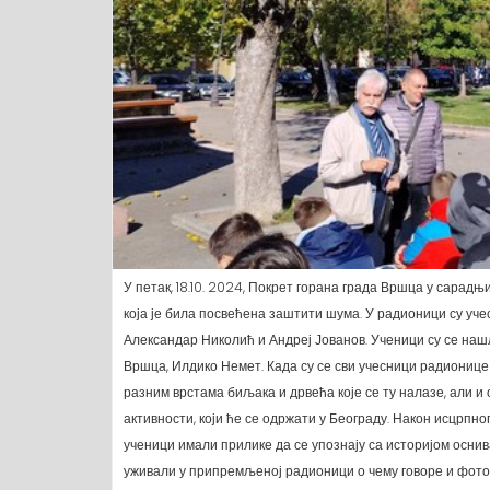
У петак, 18.10. 2024, Покрет горана града Вршца у сара
која је била посвећена заштити шума. У радионици су уч
Александар Николић и Андреј Јованов. Ученици су се нашл
Вршца, Илдико Немет. Када су се сви учесници радионице 
разним врстама биљака и дрвећа које се ту налазе, али 
активности, који ће се одржати у Београду. Након исцрпно
ученици имали прилике да се упознају са историјом оснив
уживали у припремљеној радионици о чему говоре и фотог