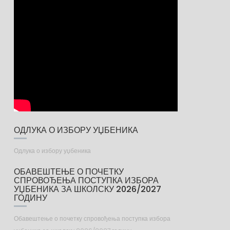
ОДЛУКА О ИЗБОРУ УЏБЕНИКА
Одлука о избору уџбеника
ОБАВЕШТЕЊЕ О ПОЧЕТКУ
СПРОВОЂЕЊА ПОСТУПКА ИЗБОРА
УЏБЕНИКА ЗА ШКОЛСКУ 2026/2027
ГОДИНУ
Обавештење о почетку спровођења поступка избора