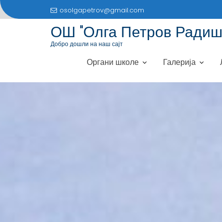
S
osolgapetrov@gmail.com
k
ОШ "Олга Петров Радиш
i
p
Добро дошли на наш сајт
t
Органи школе
Галерија
o
c
o
n
t
e
n
t