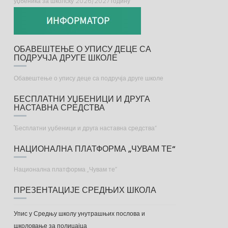
уџбеника за школску 2026/2027 годину
ОБАВЕШТЕЊЕ О УПИСУ ДЕЦЕ СА
ПОДРУЧЈА ДРУГЕ ШКОЛЕ
Обавештење о упису деце са подручја друге школе
БЕСПЛАТНИ УЏБЕНИЦИ И ДРУГА
НАСТАВНА СРЕДСТВА
"Бесплатни уџбеници и друга наставна средства“
НАЦИОНАЛНА ПЛАТФОРМА „ЧУВАМ ТЕ“
Национална платформа „Чувам те“
ПРЕЗЕНТАЦИЈЕ СРЕДЊИХ ШКОЛА
Упис у Средњу школу унутрашњих послова и
школовање за полицајца