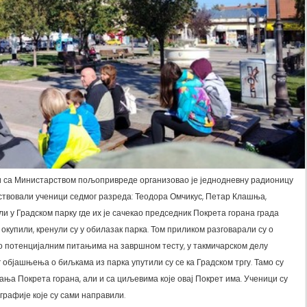
дњи са Министарством пољопривреде организовао је једнодневну радионицу
ествовали ученици седмог разреда: Теодора Омчикус, Петар Клашња,
и у Градском парку где их је сачекао председник Покрета горана града
окупили, кренули су у обилазак парка. Том приликом разговарали су о
и о потенцијалним питањима на завршном тесту, у такмичарском делу
г објашњења о биљкама из парка упутили су се ка Градском тргу. Тамо су
ања Покрета горана, али и са циљевима које овај Покрет има. Ученици су
рафије које су сами направили.