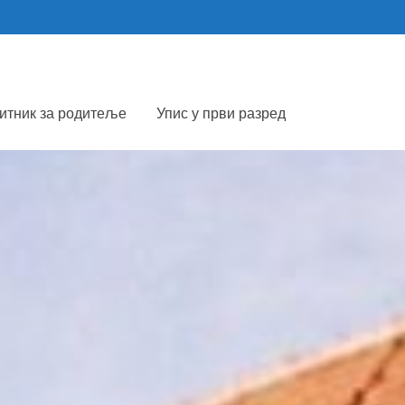
итник за родитеље
Упис у први разред