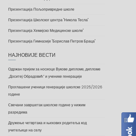
Презентација Пољопривредне школе
Презентација Школског центра "Никола Тесла"
Презентација Хемијско Медицинске школе"
Презентација Гимназије "Борислав Петров Браца"
НАЈНОВИЈЕ ВЕСТИ
Одржан пријем за носиоце Вукове дипломе, дипломе
„Доситеј Обрадовић“ и ученике генерације
Проглашени ученици генерације школске 2025/2026
године
Свечани завршетак школске године у нижим
разредима
Дружење четвртака и њихових родитеља код
учитељице на селу