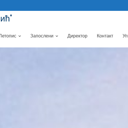
ић"
Летопис
Запослени
Директор
Контакт
Уп