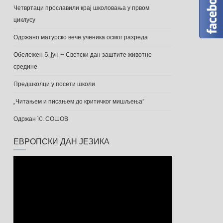
Четвртаци прославили крај школовања у првом
циклусу
Одржано матурско вече ученика осмог разреда
Обележен 5. јун – Светски дан заштите животне
средине
Предшколци у посети школи
„Читањем и писањем до критичког мишљења“
Одржан 10. СОШОВ
ЕВРОПСКИ ДАН ЈЕЗИКА