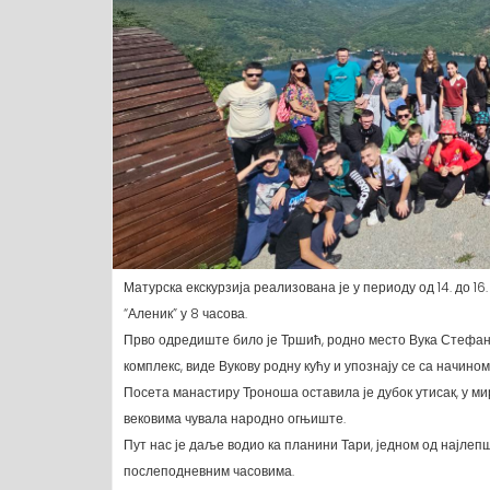
Матурска екскурзија реализована је у периоду од 14. до 16
“Аленик” у 8 часова.
Прво одредиште било је Тршић, родно место Вука Стефан
комплекс, виде Вукову родну кућу и упознају се са начином
Посета манастиру Троноша оставила је дубок утисак, у ми
вековима чувала народно огњиште.
Пут нас је даље водио ка планини Тари, једном од најле
послеподневним часовима.