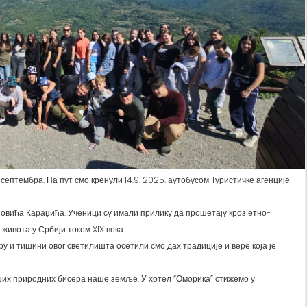
. септембра. На пут смо кренули 14.9. 2025. аутобусом Туристичке агенције
овића Караџића. Ученици су имали прилику да прошетају кроз етно-
 живота у Србији током XIX века.
ру и тишини овог светилишта осетили смо дах традиције и вере која је
пших природних бисера наше земље. У хотел “Оморика” стижемо у