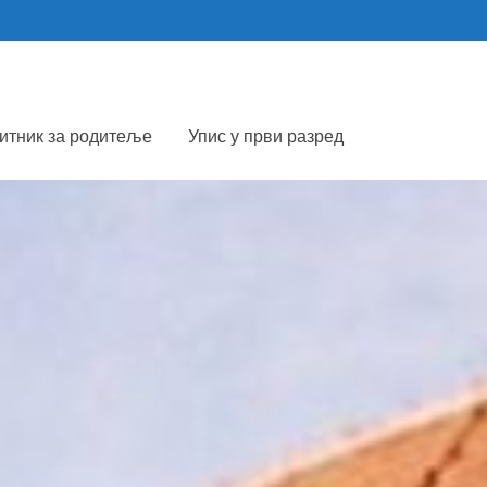
итник за родитеље
Упис у први разред