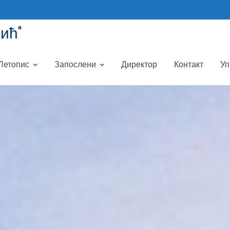
ић"
Летопис
Запослени
Директор
Контакт
Уп