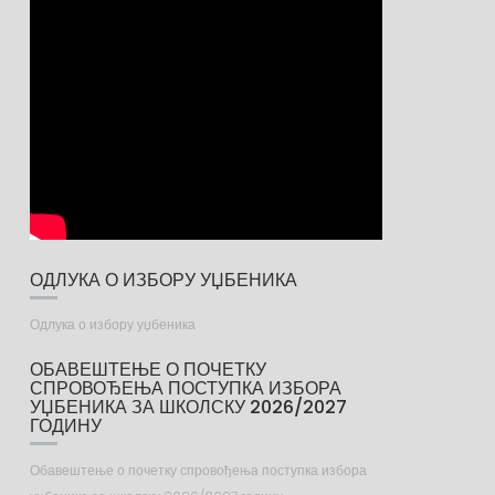
ОДЛУКА О ИЗБОРУ УЏБЕНИКА
Одлука о избору уџбеника
ОБАВЕШТЕЊЕ О ПОЧЕТКУ
СПРОВОЂЕЊА ПОСТУПКА ИЗБОРА
УЏБЕНИКА ЗА ШКОЛСКУ 2026/2027
ГОДИНУ
Обавештење о почетку спровођења поступка избора