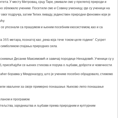
ета. У месту Митровац, срцу Таре, уживали смо у прелепој природи и
но зближило ученике. Посетили смо и Совину учионицу, где су ученици на
вог подручја, затим Тепих ливаду, јединствен природни феномен који је
ћу.
 се упознали са прашумом и њеним посебним екосистемом, као и са
га 365 метара, познатој као „река која тече током целе године“. Сусрет
и симболиком спајања природних сила.
есникиње Десанке Максимовић и завичај породице Ненадовић. Ученици су у
, присећајући се њених стихова и порука о љубави, доброти и човечности.
аћег боравка у Мекдоналдсу, што је ученике посебно обрадовало, стижемо
 били хваљени за своје примерно понашање. Њихово лепо понашање
планом и програмом.
тељства, заједништва и љубави према природним и културним