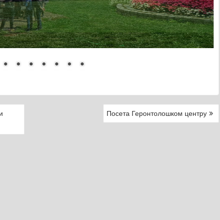
и
Посета Геронтолошком центру