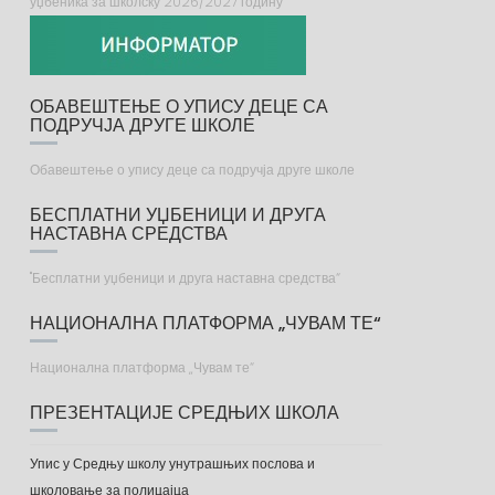
уџбеника за школску 2026/2027 годину
ОБАВЕШТЕЊЕ О УПИСУ ДЕЦЕ СА
ПОДРУЧЈА ДРУГЕ ШКОЛЕ
Обавештење о упису деце са подручја друге школе
БЕСПЛАТНИ УЏБЕНИЦИ И ДРУГА
НАСТАВНА СРЕДСТВА
"Бесплатни уџбеници и друга наставна средства“
НАЦИОНАЛНА ПЛАТФОРМА „ЧУВАМ ТЕ“
Национална платформа „Чувам те“
ПРЕЗЕНТАЦИЈЕ СРЕДЊИХ ШКОЛА
Упис у Средњу школу унутрашњих послова и
школовање за полицајца