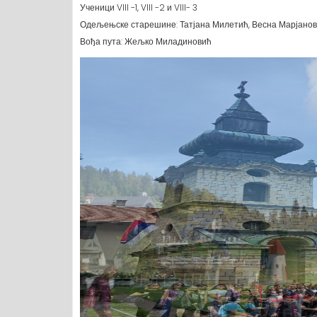
Ученици VIII -1, VIII -2 и VIII- 3
Одељењске старешине: Татјана Милетић, Весна Марјано
Вођа пута: Жељко Миладиновић