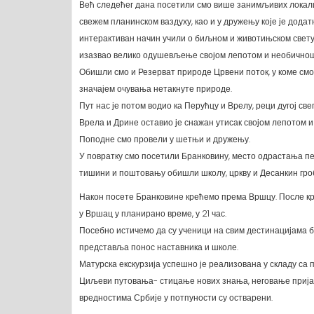
Већ следећег дана посетили смо више занимљивих локалит
свежем планинском ваздуху, као и у дружењу које је додат
интерактиван начин учили о биљном и животињском свету о
изазвао велико одушевљење својом лепотом и необичнош
Обишли смо и Резерват природе Црвени поток, у коме смо
значајем очувања нетакнуте природе.
Пут нас је потом водио ка Перућцу и Врелу, реци дугој све
Врела и Дрине оставио је снажан утисак својом лепотом 
Поподне смо провели у шетњи и дружењу.
У повратку смо посетили Бранковину, место одрастања п
тишини и поштовању обишли школу, цркву и Десанкин гроб
Након посете Бранковине крећемо према Вршцу. После кр
у Вршац у планирано време, у 21 час.
Посебно истичемо да су ученици на свим дестинацијама
представља понос наставника и школе.
Матурска екскурзија успешно је реализована у складу са 
Циљеви путовања- стицање нових знања, неговање прија
вредностима Србије у потпуности су остварени.