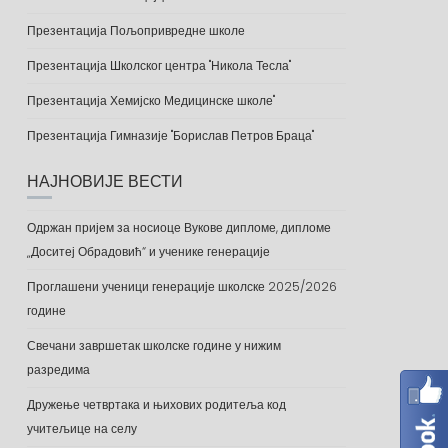
Презентација Пољопривредне школе
Презентација Школског центра "Никола Тесла"
Презентација Хемијско Медицинске школе"
Презентација Гимназије "Борислав Петров Браца"
НАЈНОВИЈЕ ВЕСТИ
Одржан пријем за носиоце Вукове дипломе, дипломе
„Доситеј Обрадовић“ и ученике генерације
Проглашени ученици генерације школске 2025/2026
године
Свечани завршетак школске године у нижим
разредима
Дружење четвртака и њихових родитеља код
учитељице на селу