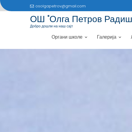
S
osolgapetrov@gmail.com
k
ОШ "Олга Петров Радиш
i
p
Добро дошли на наш сајт
t
Органи школе
Галерија
o
c
o
n
t
e
n
t