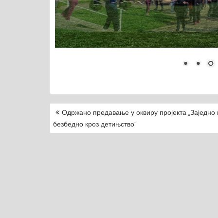
Одржано предавање у оквиру пројекта ,,Заједно 
P
безбедно кроз детињство“
O
S
T
N
A
V
I
G
A
T