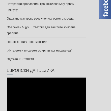
Четвртаци прославили крај школовања у првом
циклусу
Одржано матурско вече ученика осмог разреда
Обележен 5. јун – Светски дан заштите животне
средине
Предшколци у посети школи
„Читањем и писањем до критичког мишљења“
Одржан 10. СОШОВ
ЕВРОПСКИ ДАН ЈЕЗИКА