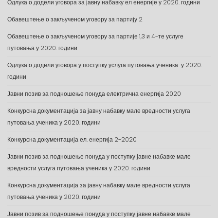
Одлука о додели уговора за јавну набавку ел енергије у 2020. години
Обавештење о закљученом уговору за партију 2
Обавештење о закљученом уговору за партије 1,3 и 4-те услуге
путовања у 2020. години
Одлука о додели уговора у поступку услуга путовања ученика у 2020.
години
Јавни позив за подношење понуда електрична енергија 2020
Конкурсна документација за јавну набавку мале вредности услуга
путовања ученика у 2020. години
Конкурсна документација ел. енергија 2-2020
Јавни позив за подношење понуда у поступку јавне набавке мале
вредности услуга путовања ученика у 2020. години
Конкурсна документација за јавну набавку мале вредности услуга
путовања ученика у 2020. години
Јавни позив за подношење понуда у поступку јавне набавке мале