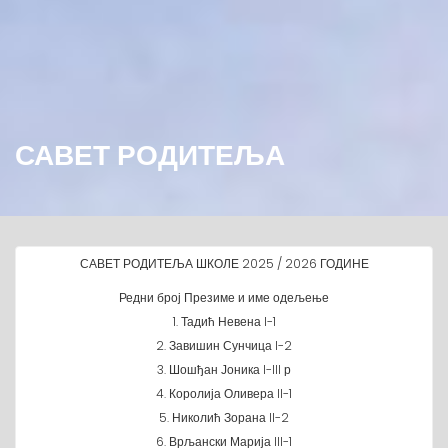
САВЕТ РОДИТЕЉА
САВЕТ РОДИТЕЉА ШКОЛЕ 2025 / 2026 ГОДИНЕ
Редни број Презиме и име одељење
1. Тадић Невена I-1
2. Завишин Сунчица I-2
3. Шошђан Јоника I-III р
4. Королија Оливера II-1
5. Николић Зорана II-2
6. Врљански Марија III-1