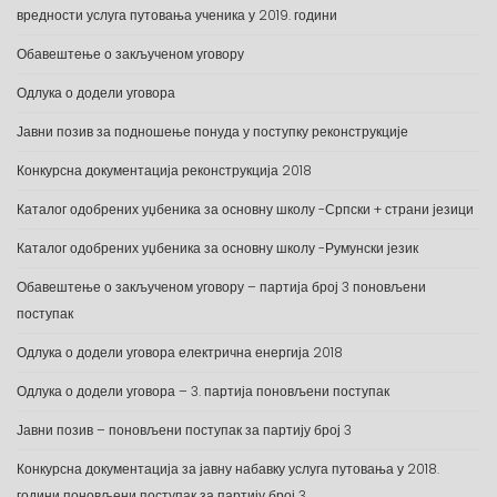
вредности услуга путовања ученика у 2019. години
Обавештење о закљученом уговору
Одлука о додели уговора
Јавни позив за подношење понуда у поступку реконструкције
Конкурсна документација реконструкција 2018
Каталог одобрених уџбеника за основну школу -Српски + страни језици
Каталог одобрених уџбеника за основну школу -Румунски језик
Обавештење о закљученом уговору – партија број 3 поновљени
поступак
Одлука о додели уговора електрична енергија 2018
Одлука о додели уговора – 3. партија поновљени поступак
Јавни позив – поновљени поступак за партију број 3
Конкурсна документација за јавну набавку услуга путовања у 2018.
години поновљени поступак за партију број 3