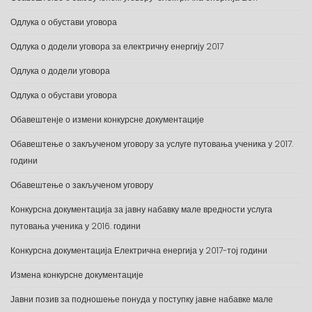
Одлука о обустави уговора
Одлука о додели уговора за електричну енергију 2017
Одлука о додели уговора
Одлука о обустави уговора
Обавештенје о измени конкурсне документације
Обавештење о закљученом уговору за услуге путовања ученика у 2017.
години
Обавештење о закљученом уговору
Конкурсна документација за јавну набавку мале вредности услуга
путовања ученика у 2016. години
Конкурсна документација Електрична енергија у 2017-тој години
Измена конкурсне документације
Јавни позив за подношење понуда у поступку јавне набавке мале