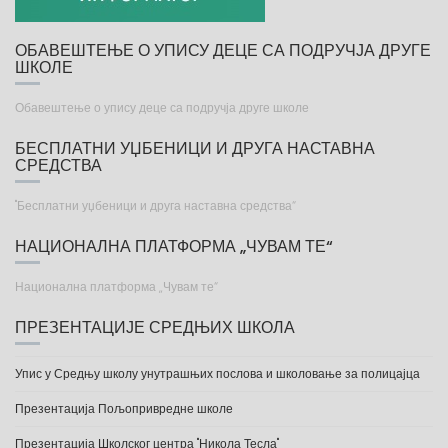
ОБАВЕШТЕЊЕ О УПИСУ ДЕЦЕ СА ПОДРУЧЈА ДРУГЕ
ШКОЛЕ
Обавештење о упису деце са подручја друге школе
БЕСПЛАТНИ УЏБЕНИЦИ И ДРУГА НАСТАВНА
СРЕДСТВА
"Бесплатни уџбеници и друга наставна средства“
НАЦИОНАЛНА ПЛАТФОРМА „ЧУВАМ ТЕ“
Национална платформа „Чувам те“
ПРЕЗЕНТАЦИЈЕ СРЕДЊИХ ШКОЛА
Упис у Средњу школу унутрашњих послова и школовање за полицајца
Презентација Пољопривредне школе
Презентација Школског центра "Никола Тесла"