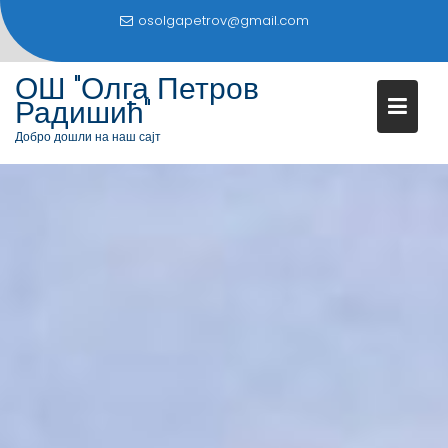
S
osolgapetrov@gmail.com
k
i
ОШ "Олга Петров
p
Радишић"
t
o
Добро дошли на наш сајт
c
o
n
t
e
n
t