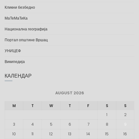
Кликни безбедно
МаТеМаТиКа
Национална географија
Портал општине Вршац
УНИЦЕФ
Википедија
КАЛЕНДАР
AUGUST 2026
M
T
W
T
F
S
S
1
2
3
4
5
6
7
8
9
10
11
12
13
14
15
16