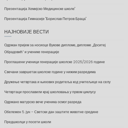
Презентација Хемијско Медицинске школе"
Презентација Гимназије "Борислав Петров Браца"
НАЈНОВИЈЕ ВЕСТИ
Одржан пријем за носиоце Вукове дипломе, дипломе „Доситеј
Обрадовић“ и ученике генерације
Проглашени ученици генерације школске 2025/2026 године
Свечани завршетак школске године у нижим разредима
Дружење четвртака и њихових родитеља код учитељице на селу
Четвртаци прославили крај школовања у првом циклусу
Одржано матурско вече ученика осмог разреда
Обележен 5. јун – Светски дан заштите животне средине
Предшколци у посети школи