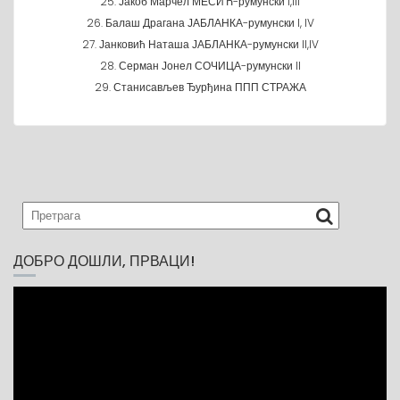
25. Јакоб Марчел МЕСИЋ-румунски I,III
26. Балаш Драгана ЈАБЛАНКА-румунски I, IV
27. Јанковић Наташа ЈАБЛАНКА-румунски II,IV
28. Серман Јонел СОЧИЦА-румунски II
29. Станисављев Ђурђина ППП СТРАЖА
ДОБРО ДОШЛИ, ПРВАЦИ!