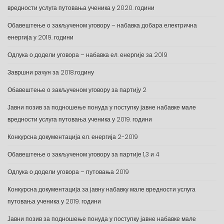
вредности услуга путовања ученика у 2020. години
Обавештење о закљученом уговору – набавка добара електрична
енергија у 2019. години
Одлука о додели уговора – набавка ел. енергије за 2019
Завршни рачун за 2018.годину
Обавештење о закљученом уговору за партију 2
Јавни позив за подношење понуда у поступку јавне набавке мале
вредности услуга путовања ученика у 2019. години
Конкурсна документација ел. енергија 2-2019
Обавештење о закљученом уговору за партије 1,3 и 4
Одлука о додели уговора – путовања 2019
Конкурсна документација за јавну набавку мале вредности услуга
путовања ученика у 2019. години
Јавни позив за подношење понуда у поступку јавне набавке мале