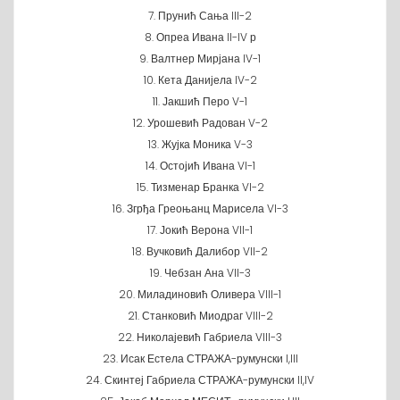
7. Прунић Сања III-2
8. Опреа Ивана II-IV р
9. Валтнер Мирјана IV-1
10. Кета Данијела IV-2
11. Јакшић Перо V-1
12. Урошевић Радован V-2
13. Жујка Моника V-3
14. Остојић Ивана VI-1
15. Тизменар Бранка VI-2
16. Згрђа Греоњанц Марисела VI-3
17. Јокић Верона VII-1
18. Вучковић Далибор VII-2
19. Чебзан Ана VII-3
20. Миладиновић Оливера VIII-1
21. Станковић Миодраг VIII-2
22. Николајевић Габриела VIII-3
23. Исак Естела СТРАЖА-румунски I,III
24. Скинтеј Габриела СТРАЖА-румунски II,IV