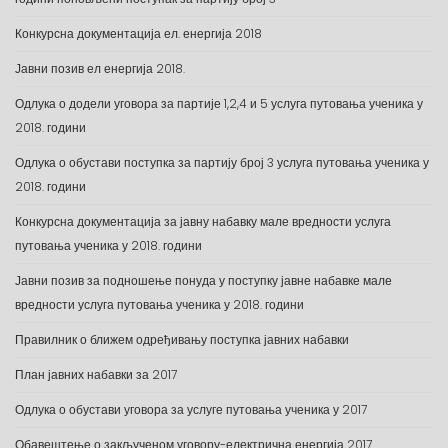
Конкурсна документација ел. енергија 2018
Јавни позив ел енергија 2018.
Одлука о додели уговора за партије 1,2,4 и 5 услуга путовања ученика у
2018. години
Одлука о обустави поступка за партију број 3 услуга путовања ученика у
2018. години
Конкурсна документација за јавну набавку мале вредности услуга
путовања ученика у 2018. години
Јавни позив за подношење понуда у поступку јавне набавке мале
вредности услуга путовања ученика у 2018. години
Правилник о ближем одређивању поступка јавних набавки
План јавних набавки за 2017
Одлука о обустави уговора за услуге путовања ученика у 2017
Обавештење о закљученом уговору-електрична енергија 2017