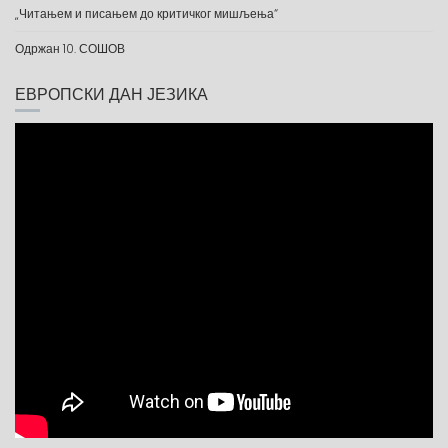
„Читањем и писањем до критичког мишљења“
Одржан 10. СОШОВ
ЕВРОПСКИ ДАН ЈЕЗИКА