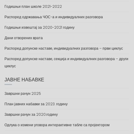
Годишњи план школе 2021-2022
Распоред одржавања ЧОС-а и индивидуалних разговора
Годишњи извештај за 2020-2021 годину
Дани отворених врата
Распоред допунске наставе, индивидуалних разговора – први циклус
Распоред допунске наставе, секција и индивидуалних разговора – други
циклус
ЈАВНЕ НАБАВКЕ
Завршни рачун 2025
План јавних набавки за 2023. годину
Завршни рачун за 2020.годину
Одлука о измени уговора интерактивне табле са пројектором