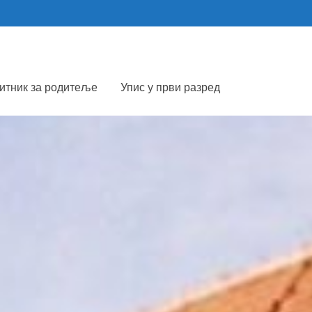
итник за родитеље
Упис у први разред