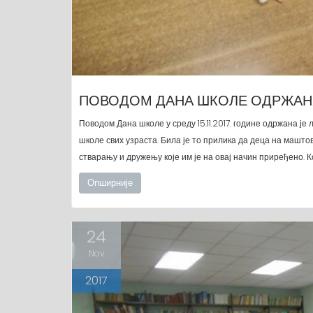
ПОВОДОМ ДАНА ШКОЛЕ ОДРЖАН
Поводом Дана школе у среду 15.11.2017. године одржана ј
школе свих узраста. Била је то прилика да деца на машто
стварању и дружењу које им је на овај начин приређено. 
Опширније
24
Nov
2017