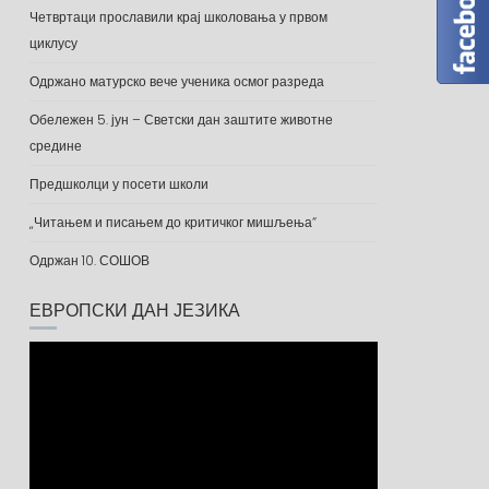
Четвртаци прославили крај школовања у првом
циклусу
Одржано матурско вече ученика осмог разреда
Обележен 5. јун – Светски дан заштите животне
средине
Предшколци у посети школи
„Читањем и писањем до критичког мишљења“
Одржан 10. СОШОВ
ЕВРОПСКИ ДАН ЈЕЗИКА