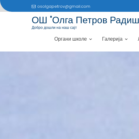
S
osolgapetrov@gmail.com
k
ОШ "Олга Петров Радиш
i
p
Добро дошли на наш сајт
t
Органи школе
Галерија
o
c
o
n
t
e
n
t