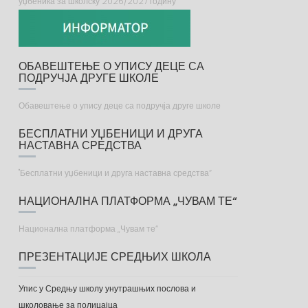
уџбеника за школску 2026/2027 годину
ОБАВЕШТЕЊЕ О УПИСУ ДЕЦЕ СА
ПОДРУЧЈА ДРУГЕ ШКОЛЕ
Обавештење о упису деце са подручја друге школе
БЕСПЛАТНИ УЏБЕНИЦИ И ДРУГА
НАСТАВНА СРЕДСТВА
"Бесплатни уџбеници и друга наставна средства“
НАЦИОНАЛНА ПЛАТФОРМА „ЧУВАМ ТЕ“
Национална платформа „Чувам те“
ПРЕЗЕНТАЦИЈЕ СРЕДЊИХ ШКОЛА
Упис у Средњу школу унутрашњих послова и
школовање за полицајца