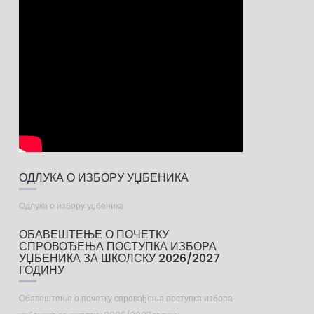
ОДЛУКА О ИЗБОРУ УЏБЕНИКА
Одлука о избору уџбеника
ОБАВЕШТЕЊЕ О ПОЧЕТКУ
СПРОВОЂЕЊА ПОСТУПКА ИЗБОРА
УЏБЕНИКА ЗА ШКОЛСКУ 2026/2027
ГОДИНУ
Обавештење о почетку спровођења поступка избора