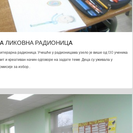
A ЛИКОВНА РАДИОНИЦA
е литерарна радионица. Учешће у радионицама узело је више од 130 ученика
вит и креативан начин одговоре на задате теме. Деца су уживала у
Комисије за избор…