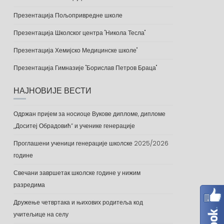
Презентација Пољопривредне школе
Презентација Школског центра "Никола Тесла"
Презентација Хемијско Медицинске школе"
Презентација Гимназије "Борислав Петров Браца"
НАЈНОВИЈЕ ВЕСТИ
Одржан пријем за носиоце Вукове дипломе, дипломе
„Доситеј Обрадовић“ и ученике генерације
Проглашени ученици генерације школске 2025/2026
године
Свечани завршетак школске године у нижим
разредима
Дружење четвртака и њихових родитеља код
учитељице на селу