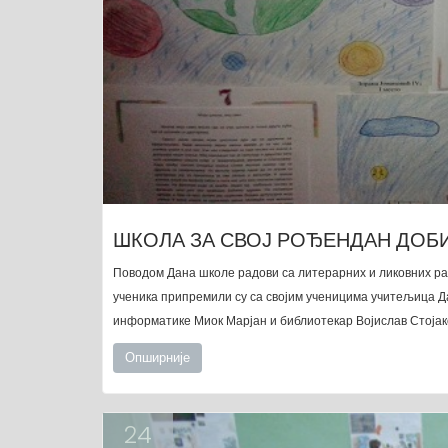
ШКОЛА ЗА СВОЈ РОЂЕНДАН ДОБ
Поводом Дана школе радови са литерарних и ликовних р
ученика припремили су са својим ученицима учитељица Да
информатике Миок Марјан и библиотекар Војислав Стојак
Опширније
24