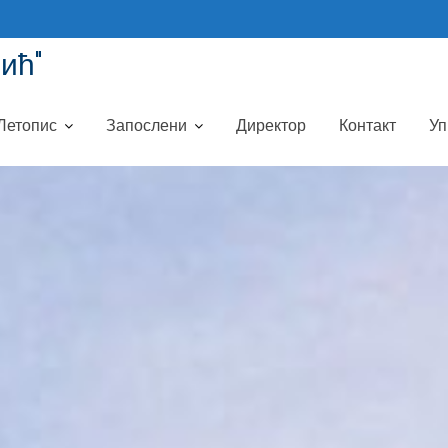
ић"
Летопис
Запослени
Директор
Контакт
Уп