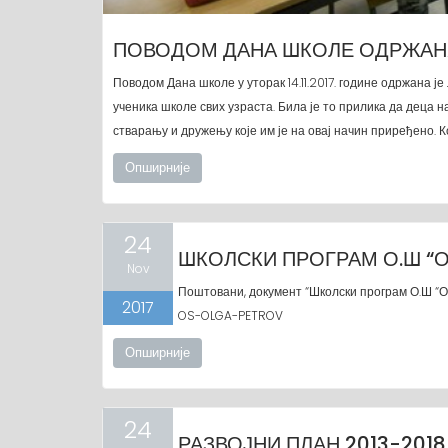
ПОВОДОМ ДАНА ШКОЛЕ ОДРЖАН
Поводом Дана школе у уторак 14.11.2017. године одржана 
ученика школе свих узраста. Била је то прилика да деца 
стварању и дружењу које им је на овај начин приређено. 
Опширније
24
ШКОЛСКИ ПРОГРАМ О.Ш “
Nov
Поштовани, документ “Школски програм О.Ш “
2017
OS-OLGA-PETROV
Опширније
24
РАЗВОЈНИ ПЛАН 2013-201