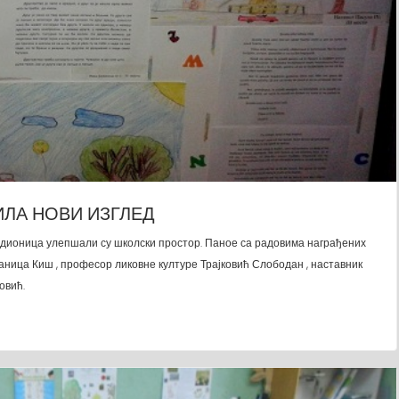
ИЛА НОВИ ИЗГЛЕД
адионица улепшали су школски простор. Паное са радовима награђених
ница Киш , професор ликовне културе Трајковић Слободан , наставник
овић.