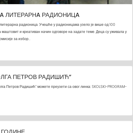
A ЛИТЕРАРНA РАДИОНИЦA
је литерарна радионица. Учешће у радионицама узело је више од 100
на маштовит и креативан начин одговоре на задате теме. Деца су уживала у
Комисије за избор…
ОЛГА ПЕТРОВ РАДИШИЋ”
Олга Петров Радишић” можете преузети са овог линка: SKOLSKI-PROGRAM-
8 ГОДИНЕ