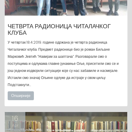
ЧЕТВРТА РАДИОНИЦА ЧИТАЛАЧКОГ
КЛУБА
У четвртак 18.4.2019. године одржана је четврта радионица
Читалачког клуба. Предмет радионице био је роман Биљане
Марковић Јевтић “Навијам за шаптача“. Разговарали смо о
поступцима и одлукама главне јунакиње Оље, присетили смо се и
још једном издвојили ситуације које су нас забавиле и насмејале.
Истакли смо значај Ољине одлуке да истраје у свом циљу.
Подстакнути…
Опширније
16
Apr