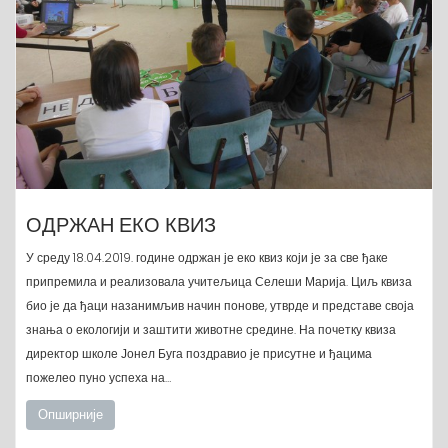
ОДРЖАН ЕКО КВИЗ
У среду 18.04.2019. године одржан је еко квиз који је за све ђаке
припремила и реализовала учитељица Селеши Марија. Циљ квиза
био је да ђаци назанимљив начин понове, утврде и представе своја
знања о екологији и заштити животне средине. На почетку квиза
директор школе Јонел Буга поздравио је присутне и ђацима
пожелео пуно успеха на…
Опширније