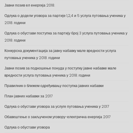
Јавни позив ел енергија 2018.
Одлука о додели уговора за партије 1,2,4 и 5 услуга путовања ученика у
2018. години
Одлука о обустави поступка за партију број 3 услуга путовања ученика у
2018. години
Конкурсна документација за јавну набавку мале вредности услуга
путовања ученика у 2018. години
Јавни позив за подношење понуда у поступку јавне набавке мале
вредности услуга путовања ученика у 2018. години
Правилник о ближем одређивању поступка јавних набавки
План јавних набавки за 2017
Одлука о обустави уговора за услуге путовања ученика у 2017
Обавештење о закљученом уговору-електрична енергија 2017
Одлука о обустави уговора