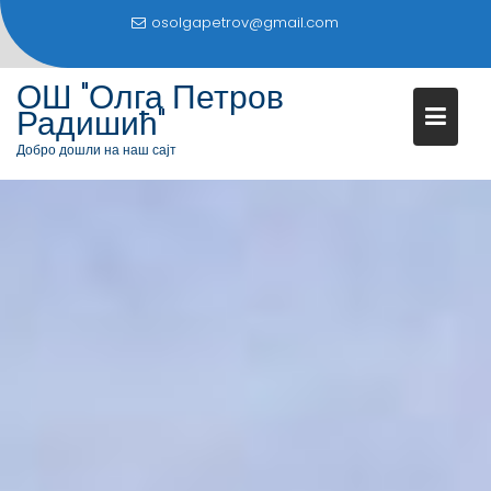
S
osolgapetrov@gmail.com
k
i
ОШ "Олга Петров
p
Радишић"
t
o
Добро дошли на наш сајт
c
o
n
t
e
n
t