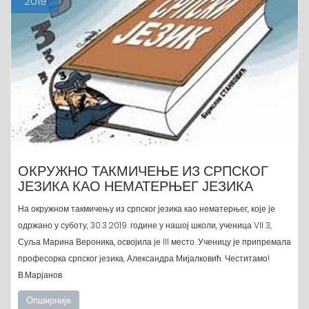
2019
ОКРУЖНО ТАКМИЧЕЊЕ ИЗ СРПСКОГ
ЈЕЗИКА КАО НЕМАТЕРЊЕГ ЈЕЗИКА
На окружном такмичењу из српског језика као нематерњег, које је
одржано у суботу, 30.3.2019. године у нашој школи, ученица VII 3,
Суља Марина Вероника, освојила је III место. Ученицу је припремала
професорка српског језика, Александра Мијалковић. Честитамо!
В.Марјанов
Опширније