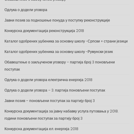
Одлука о додели уговора
Јавни позив за подношење понуда у поступку реконструкције
Конкурсна документација реконструкција 2018
Каталог одобрених уџбеника за основну школу -Српски + страни језици
Каталог одобрених уџбеника за основну школу -Румунски језик
Обавештење о закљученом уговору – партија број 3 поновљени
поступак
Одлука о додели уговора електрична енергија 2018
Одлука о додели уговора – 3. партија поновљени поступак
Јавни позив – поновљени поступак за партију број 3
Конкурсна документација за јавну набавку услуга путовања у 2018.
години поновљени поступак за партију број 3
Конкурсна документација ел. енергија 2018