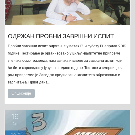
ОДРЖАН ПРОБНИ ЗАВРШНИ ИСПИТ
Пробни завршни испит одржан је у петак 12. и суботу 13. априла 2019.
године. Тестирање је организовано у циљу квалитетне припреме
ученика осмог разреда, наставника и школе за завршни испит који
ће бити спроведен у јуну ове године године. Тестове и смернице за
рад припремио је Завод за вредновање квалитета образовања и
васпитања. Првог дана…
Опширније
16
Apr