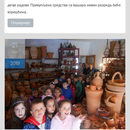
дечје радове. Прикупљена средства са вашара нижих разреда биће
коришћена…
Опширније
21
Apr
2019