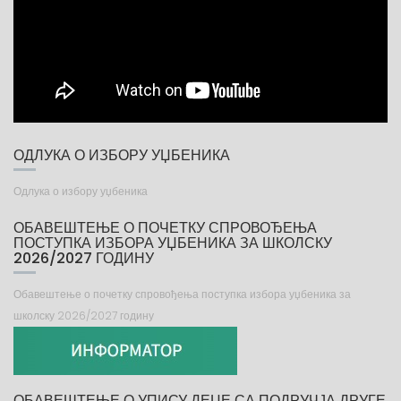
ОДЛУКА О ИЗБОРУ УЏБЕНИКА
Одлука о избору уџбеника
ОБАВЕШТЕЊЕ О ПОЧЕТКУ СПРОВОЂЕЊА
ПОСТУПКА ИЗБОРА УЏБЕНИКА ЗА ШКОЛСКУ
2026/2027 ГОДИНУ
Обавештење о почетку спровођења поступка избора уџбеника за
школску 2026/2027 годину
ОБАВЕШТЕЊЕ О УПИСУ ДЕЦЕ СА ПОДРУЧЈА ДРУГЕ