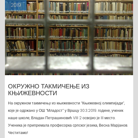
2019
ОКРУЖНО ТАКМИЧЕЊЕ ИЗ
КЊИЖЕВНОСТИ
На окружном такмичењу из књижевности “Књижевној олимпијади“,
које је одржано у ОШ “Младост” у Вршцу 30.3.2019. године, ученик
наше школе, Владан Петрашиновић VIII 2 освојио је III место.
Ученика је припремала професорка српског језика, Весна Марјанов.
Честитамо!