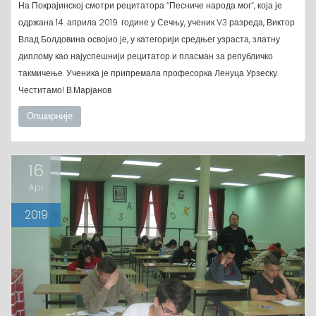
На Покрајинској смотри рецитатора “Песниче народа мог“, која је
одржана 14. априла 2019. године у Сечњу, ученик V3 разреда, Виктор
Влад Болдовина освојио је, у категорији средњег узраста, златну
диплому као најуспешнији рецитатор и пласман за републичко
такмичење. Ученика је припремала професорка Ленуца Урзеску.
Честитамо! В.Марјанов
Опширније
16
Apr
2019