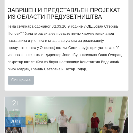
ЗАВРШЕН И ПРЕДСТАВЉЕН ПРОЈЕКАТ
ИЗ ОБЛАСТИ ПРЕДУЗЕТНИШТВА
Тема семинара одржаног 02.03.2019. године у ОШ,,Јован Стерија
Поповић“ била је развијање предузетничких компетенција код
наставника и ученика и стварање услова за реализацију
предузетништва у Основној школи. Семинару је присуствовало 10
чланова наше школе : директор Јонел Буга, психолог Оана Оморан,
секретар школе Жељко Лауш, наставници Константин Видаковић,
Миок Марјан, Гранић Светлана и Петар Тодор,…
Опширније
21
Apr
2019