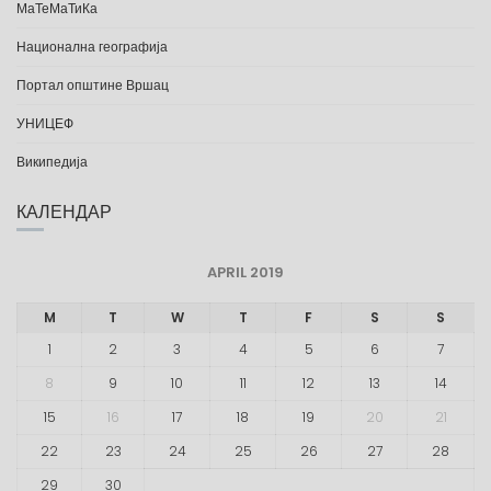
МаТеМаТиКа
Национална географија
Портал општине Вршац
УНИЦЕФ
Википедија
КАЛЕНДАР
APRIL 2019
M
T
W
T
F
S
S
1
2
3
4
5
6
7
8
9
10
11
12
13
14
15
16
17
18
19
20
21
22
23
24
25
26
27
28
29
30