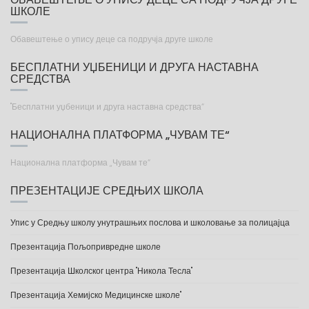
ШКОЛЕ
Обавештење о упису деце са подручја друге школе
БЕСПЛАТНИ УЏБЕНИЦИ И ДРУГА НАСТАВНА
СРЕДСТВА
"Бесплатни уџбеници и друга наставна средства“
НАЦИОНАЛНА ПЛАТФОРМА „ЧУВАМ ТЕ“
Национална платформа „Чувам те“
ПРЕЗЕНТАЦИЈЕ СРЕДЊИХ ШКОЛА
Упис у Средњу школу унутрашњих послова и школовање за полицајца
Презентација Пољопривредне школе
Презентација Школског центра "Никола Тесла"
Презентација Хемијско Медицинске школе"