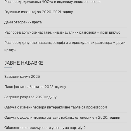
Распоред одржавања ЧОС-а и индивидуалних разговора
Годишњи извештај за 2020-2021 годину
Дани отворених врата
Распоред допунске наставе, индивидуалних разговора – први циклус
Распоред допунске наставе, секција и индивидуалних разговора – други
циклус
ЈАВНЕ НАБАВКЕ
Завршни рачун 2025
План јавних набавки за 2023. годину
Завршни рачун за 2020.годину
Одлука о измени уговора интерактивне табле са пројектором
Одлука о додели уговора за јавну набавку ел енергије у 2020. години
Обавештење о закљученом уговору за партију 2