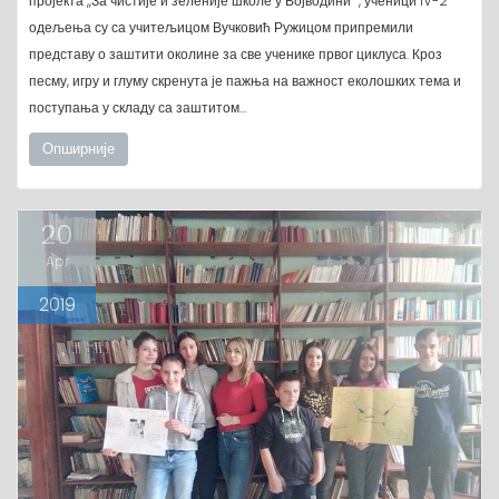
пројекта ,,За чистије и зеленије школе у Војводини “, ученици IV-2
одељења су са учитељицом Вучковић Ружицом припремили
представу о заштити околине за све ученике првог циклуса. Кроз
песму, игру и глуму скренута је пажња на важност еколошких тема и
поступања у складу са заштитом…
Опширније
20
Apr
2019