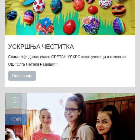
УСКРШЊА ЧЕСТИТКА
Свима који данас славе СРЕТАН УСКРС желе ученици и колектив
ОШ “Олга Петров Радишић”.
Опширније
21
Apr
2019