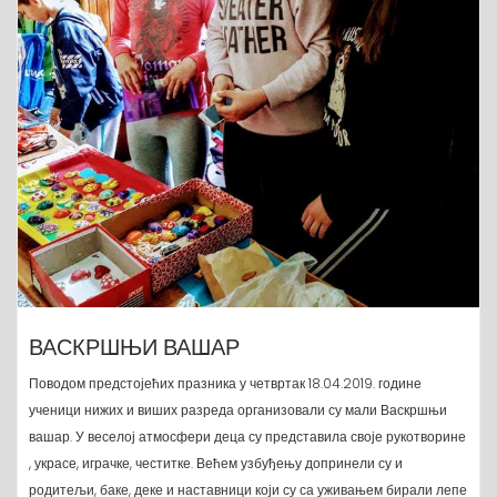
ВАСКРШЊИ ВАШАР
Поводом предстојећих празника у четвртак 18.04.2019. године
ученици нижих и виших разреда организовали су мали Васкршњи
вашар. У веселој атмосфери деца су представила своје рукотворине
, украсе, играчке, честитке. Већем узбуђењу допринели су и
родитељи, баке, деке и наставници који су са уживањем бирали лепе