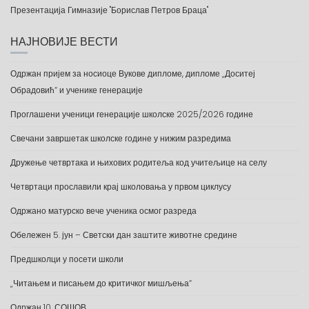
Презентација Гимназије "Борислав Петров Браца"
НАЈНОВИЈЕ ВЕСТИ
Одржан пријем за носиоце Вукове дипломе, дипломе „Доситеј
Обрадовић“ и ученике генерације
Проглашени ученици генерације школске 2025/2026 године
Свечани завршетак школске године у нижим разредима
Дружење четвртака и њихових родитеља код учитељице на селу
Четвртаци прославили крај школовања у првом циклусу
Одржано матурско вече ученика осмог разреда
Обележен 5. јун – Светски дан заштите животне средине
Предшколци у посети школи
„Читањем и писањем до критичког мишљења“
Одржан 10. СОШОВ