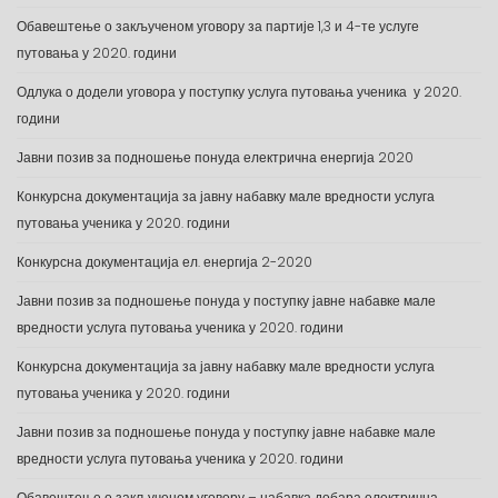
Обавештење о закљученом уговору за партије 1,3 и 4-те услуге
путовања у 2020. години
Одлука о додели уговора у поступку услуга путовања ученика у 2020.
години
Јавни позив за подношење понуда електрична енергија 2020
Конкурсна документација за јавну набавку мале вредности услуга
путовања ученика у 2020. години
Конкурсна документација ел. енергија 2-2020
Јавни позив за подношење понуда у поступку јавне набавке мале
вредности услуга путовања ученика у 2020. години
Конкурсна документација за јавну набавку мале вредности услуга
путовања ученика у 2020. години
Јавни позив за подношење понуда у поступку јавне набавке мале
вредности услуга путовања ученика у 2020. години
Обавештење о закљученом уговору – набавка добара електрична