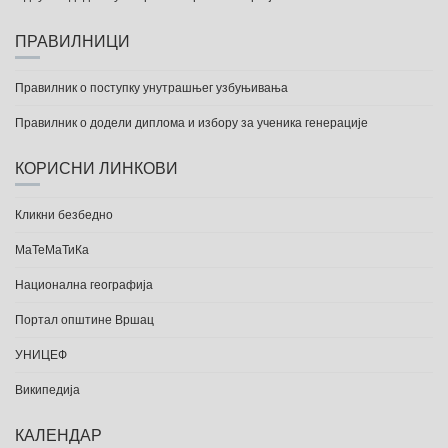
ПРАВИЛНИЦИ
Правилник о поступку унутрашњег узбуњивања
Правилник о додели диплома и избору за ученика генерације
КОРИСНИ ЛИНКОВИ
Кликни безбедно
МаТеМаТиКа
Национална географија
Портал општине Вршац
УНИЦЕФ
Википедија
КАЛЕНДАР