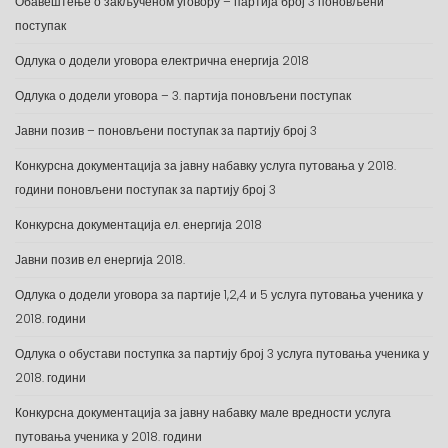
Обавештење о закљученом уговору – партија број 3 поновљени
поступак
Одлука о додели уговора електрична енергија 2018
Одлука о додели уговора – 3. партија поновљени поступак
Јавни позив – поновљени поступак за партију број 3
Конкурсна документација за јавну набавку услуга путовања у 2018.
години поновљени поступак за партију број 3
Конкурсна документација ел. енергија 2018
Јавни позив ел енергија 2018.
Одлука о додели уговора за партије 1,2,4 и 5 услуга путовања ученика у
2018. години
Одлука о обустави поступка за партију број 3 услуга путовања ученика у
2018. години
Конкурсна документација за јавну набавку мале вредности услуга
путовања ученика у 2018. години