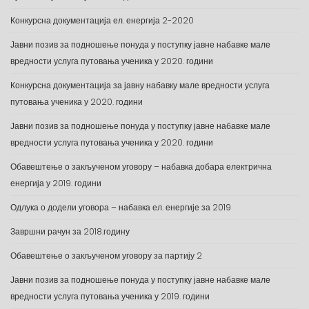
Конкурсна документација ел. енергија 2-2020
Јавни позив за подношење понуда у поступку јавне набавке мале
вредности услуга путовања ученика у 2020. години
Конкурсна документација за јавну набавку мале вредности услуга
путовања ученика у 2020. години
Јавни позив за подношење понуда у поступку јавне набавке мале
вредности услуга путовања ученика у 2020. години
Обавештење о закљученом уговору – набавка добара електрична
енергија у 2019. години
Одлука о додели уговора – набавка ел. енергије за 2019
Завршни рачун за 2018.годину
Обавештење о закљученом уговору за партију 2
Јавни позив за подношење понуда у поступку јавне набавке мале
вредности услуга путовања ученика у 2019. години