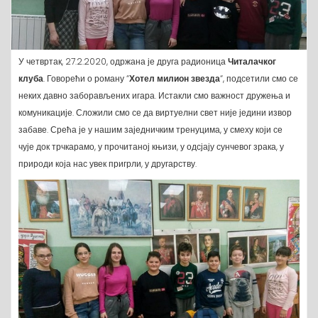
У четвртак, 27.2.2020, одржана је друга радионица
Читалачког
клуба
. Говорећи о роману “
Хотел милион звезда
“, подсетили смо се
неких давно заборављених игара. Истакли смо важност дружења и
комуникације. Сложили смо се да виртуелни свет није једини извор
забаве. Срећа је у нашим заједничким тренуцима, у смеху који се
чује док трчкарамо, у прочитаној књизи, у одсјају сунчевог зрака, у
природи која нас увек пригрли, у другарству.