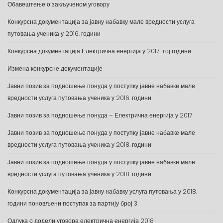
Обавештење о закљученом уговору
Конкурсна документација за јавну набавку мале вредности услуга
путовања ученика у 2016. години
Конкурсна документација Електрична енергија у 2017-тој години
Измена конкурсне документације
Јавни позив за подношење понуда у поступку јавне набавке мале
вредности услуга путовања ученика у 2016. години
Јавни позив за подношење понуда – Електрична енергија у 2017
Јавни позив за подношење понуда у поступку јавне набавке мале
вредности услуга путовања ученика у 2018. години
Јавни позив за подношење понуда у поступку јавне набавке мале
вредности услуга путовања ученика у 2018. години
Конкурсна документација за јавну набавку услуга путовања у 2018.
години поновљени поступак за партију број 3
Одлука о додели уговора електрична енергија 2018