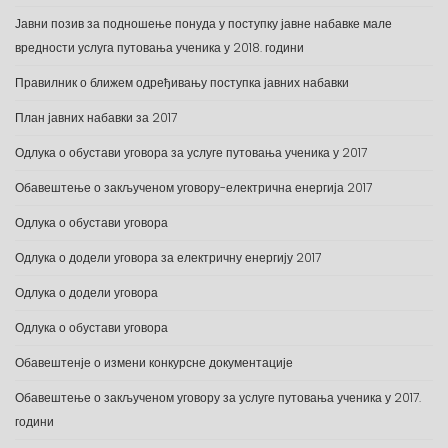
Јавни позив за подношење понуда у поступку јавне набавке мале
вредности услуга путовања ученика у 2018. години
Правилник о ближем одређивању поступка јавних набавки
План јавних набавки за 2017
Одлука о обустави уговора за услуге путовања ученика у 2017
Обавештење о закљученом уговору-електрична енергија 2017
Одлука о обустави уговора
Одлука о додели уговора за електричну енергију 2017
Одлука о додели уговора
Одлука о обустави уговора
Обавештенје о измени конкурсне документације
Обавештење о закљученом уговору за услуге путовања ученика у 2017.
години