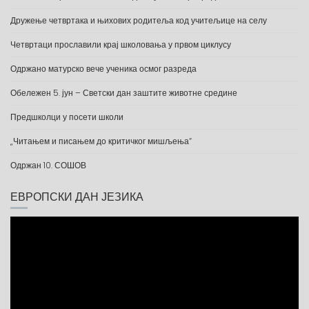
Дружење четвртака и њихових родитеља код учитељице на селу
Четвртаци прославили крај школовања у првом циклусу
Одржано матурско вече ученика осмог разреда
Обележен 5. јун – Светски дан заштите животне средине
Предшколци у посети школи
„Читањем и писањем до критичког мишљења“
Одржан 10. СОШОВ
ЕВРОПСКИ ДАН ЈЕЗИКА