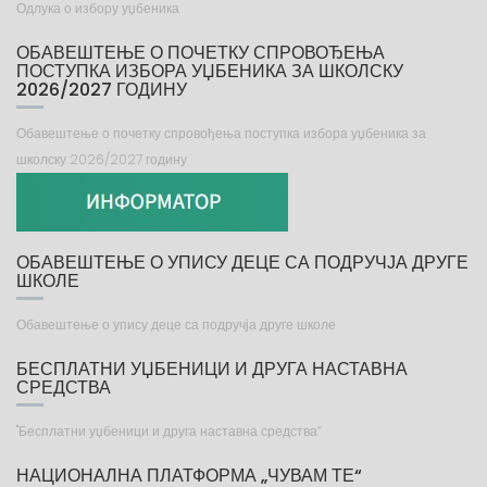
Одлука о избору уџбеника
ОБАВЕШТЕЊЕ О ПОЧЕТКУ СПРОВОЂЕЊА
ПОСТУПКА ИЗБОРА УЏБЕНИКА ЗА ШКОЛСКУ
2026/2027 ГОДИНУ
Обавештење о почетку спровођења поступка избора уџбеника за
школску 2026/2027 годину
ОБАВЕШТЕЊЕ О УПИСУ ДЕЦЕ СА ПОДРУЧЈА ДРУГЕ
ШКОЛЕ
Обавештење о упису деце са подручја друге школе
БЕСПЛАТНИ УЏБЕНИЦИ И ДРУГА НАСТАВНА
СРЕДСТВА
"Бесплатни уџбеници и друга наставна средства“
НАЦИОНАЛНА ПЛАТФОРМА „ЧУВАМ ТЕ“