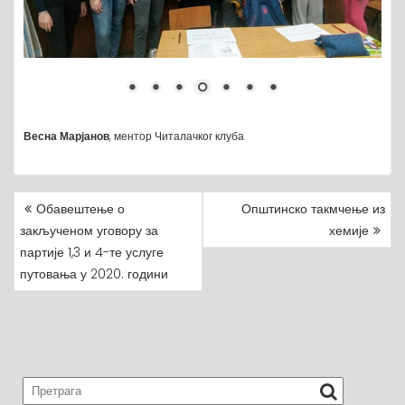
Весна Марјанов
, ментор Читалачког клуба
Обавештење о
Општинско такмчење из
P
закљученом уговору за
хемије
O
партије 1,3 и 4-те услуге
S
путовања у 2020. години
T
N
A
V
I
G
A