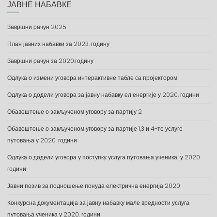
ЈАВНЕ НАБАВКЕ
Завршни рачун 2025
План јавних набавки за 2023. годину
Завршни рачун за 2020.годину
Одлука о измени уговора интерактивне табле са пројектором
Одлука о додели уговора за јавну набавку ел енергије у 2020. години
Обавештење о закљученом уговору за партију 2
Обавештење о закљученом уговору за партије 1,3 и 4-те услуге
путовања у 2020. години
Одлука о додели уговора у поступку услуга путовања ученика у 2020.
години
Јавни позив за подношење понуда електрична енергија 2020
Конкурсна документација за јавну набавку мале вредности услуга
путовања ученика у 2020. години