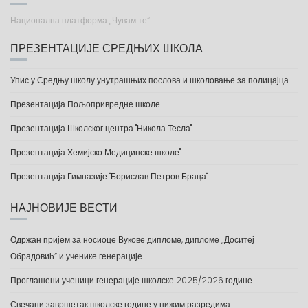
Национална платформа „Чувам те“
ПРЕЗЕНТАЦИЈЕ СРЕДЊИХ ШКОЛА
Упис у Средњу школу унутрашњих послова и школовање за полицајца
Презентација Пољопривредне школе
Презентација Школског центра "Никола Тесла"
Презентација Хемијско Медицинске школе"
Презентација Гимназије "Борислав Петров Браца"
НАЈНОВИЈЕ ВЕСТИ
Одржан пријем за носиоце Вукове дипломе, дипломе „Доситеј
Обрадовић“ и ученике генерације
Проглашени ученици генерације школске 2025/2026 године
Свечани завршетак школске године у нижим разредима