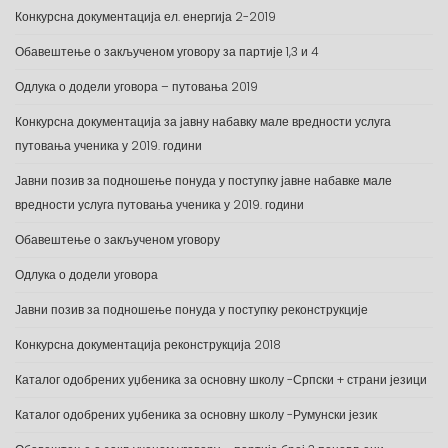
Конкурсна документација ел. енергија 2-2019
Обавештење о закљученом уговору за партије 1,3 и 4
Одлука о додели уговора – путовања 2019
Конкурсна документација за јавну набавку мале вредности услуга
путовања ученика у 2019. години
Јавни позив за подношење понуда у поступку јавне набавке мале
вредности услуга путовања ученика у 2019. години
Обавештење о закљученом уговору
Одлука о додели уговора
Јавни позив за подношење понуда у поступку реконструкције
Конкурсна документација реконструкција 2018
Каталог одобрених уџбеника за основну школу -Српски + страни језици
Каталог одобрених уџбеника за основну школу -Румунски језик