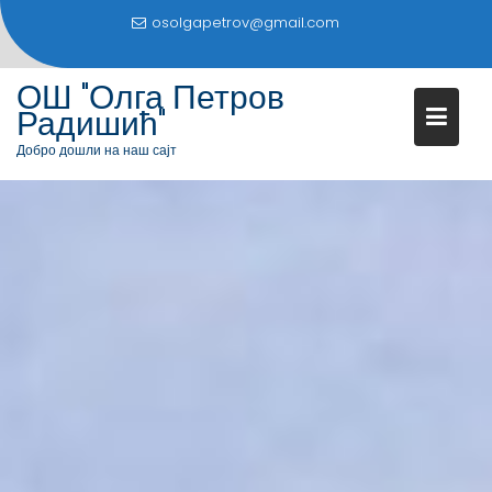
S
osolgapetrov@gmail.com
k
i
ОШ "Олга Петров
p
Радишић"
t
o
Добро дошли на наш сајт
c
o
n
t
e
n
t