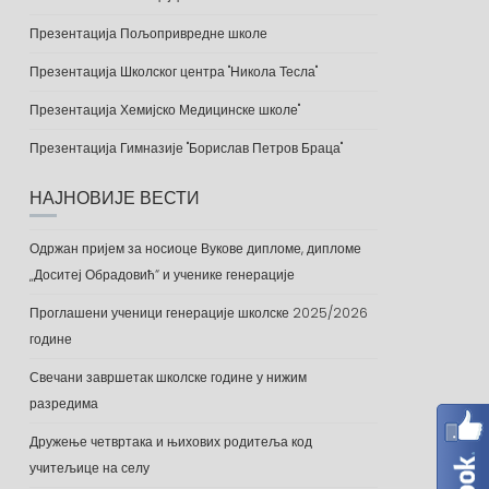
Презентација Пољопривредне школе
Презентација Школског центра "Никола Тесла"
Презентација Хемијско Медицинске школе"
Презентација Гимназије "Борислав Петров Браца"
НАЈНОВИЈЕ ВЕСТИ
Одржан пријем за носиоце Вукове дипломе, дипломе
„Доситеј Обрадовић“ и ученике генерације
Проглашени ученици генерације школске 2025/2026
године
Свечани завршетак школске године у нижим
разредима
Дружење четвртака и њихових родитеља код
учитељице на селу