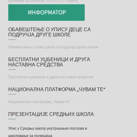
уџбеника за школску 2026/2027 годину
ОБАВЕШТЕЊЕ О УПИСУ ДЕЦЕ СА
ПОДРУЧЈА ДРУГЕ ШКОЛЕ
Обавештење о упису деце са подручја друге школе
БЕСПЛАТНИ УЏБЕНИЦИ И ДРУГА
НАСТАВНА СРЕДСТВА
"Бесплатни уџбеници и друга наставна средства“
НАЦИОНАЛНА ПЛАТФОРМА „ЧУВАМ ТЕ“
Национална платформа „Чувам те“
ПРЕЗЕНТАЦИЈЕ СРЕДЊИХ ШКОЛА
Упис у Средњу школу унутрашњих послова и
школовање за полицајца