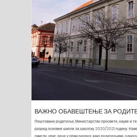
ВАЖНО ОБАВЕШТЕЊЕ ЗА РОДИТЕ
Поштовани родитељи, Министарство просвете, науке и тех
разред основне школе за школску 2020/2021 годину. Нав
смислу, упис деце у први разред, како родитељима, однос