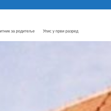
итник за родитеље
Упис у први разред