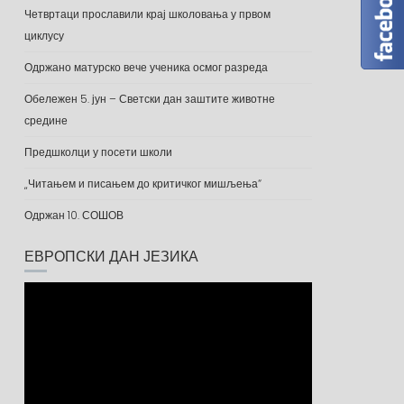
Четвртаци прославили крај школовања у првом
циклусу
Одржано матурско вече ученика осмог разреда
Обележен 5. јун – Светски дан заштите животне
средине
Предшколци у посети школи
„Читањем и писањем до критичког мишљења“
Одржан 10. СОШОВ
ЕВРОПСКИ ДАН ЈЕЗИКА