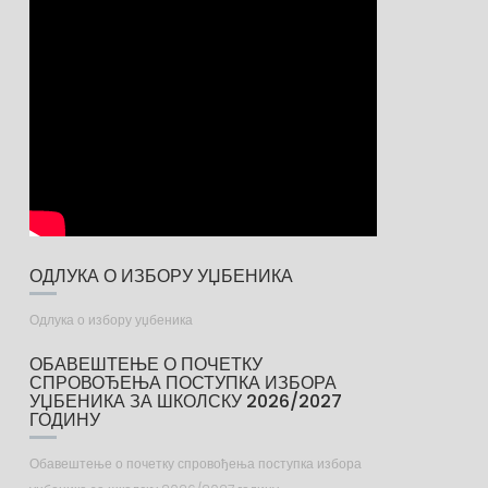
ОДЛУКА О ИЗБОРУ УЏБЕНИКА
Одлука о избору уџбеника
ОБАВЕШТЕЊЕ О ПОЧЕТКУ
СПРОВОЂЕЊА ПОСТУПКА ИЗБОРА
УЏБЕНИКА ЗА ШКОЛСКУ 2026/2027
ГОДИНУ
Обавештење о почетку спровођења поступка избора