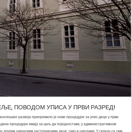
ЉЕ, ПОВОДОМ УПИСА У ПРВИ РАЗРЕД!
нолошког развоја припремило је нове процедуре за упис деце у први
едене процедуре имају за циљ да поједноставе, у административном
но другим законским заступницима деце, тако и школама. У складу са тим