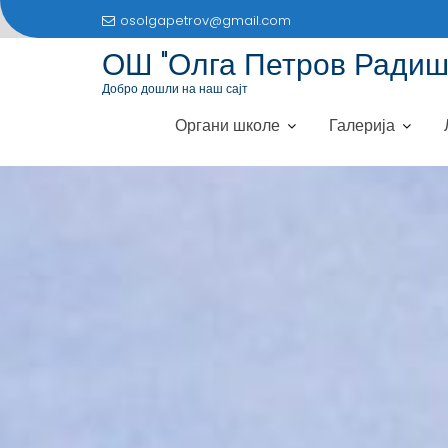
S
osolgapetrov@gmail.com
k
ОШ "Олга Петров Радиш
i
p
Добро дошли на наш сајт
t
Органи школе
Галерија
o
c
o
n
t
e
n
t