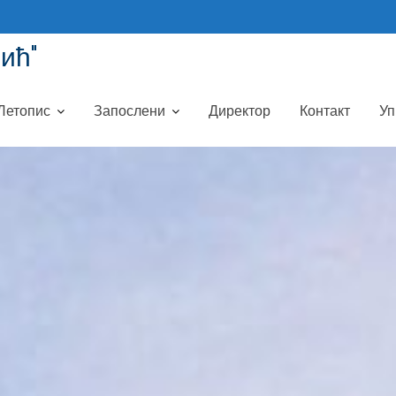
ић"
Летопис
Запослени
Директор
Контакт
Уп