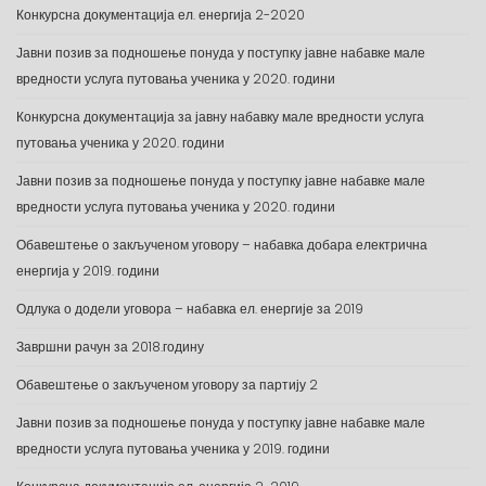
Конкурсна документација ел. енергија 2-2020
Јавни позив за подношење понуда у поступку јавне набавке мале
вредности услуга путовања ученика у 2020. години
Конкурсна документација за јавну набавку мале вредности услуга
путовања ученика у 2020. години
Јавни позив за подношење понуда у поступку јавне набавке мале
вредности услуга путовања ученика у 2020. години
Обавештење о закљученом уговору – набавка добара електрична
енергија у 2019. години
Одлука о додели уговора – набавка ел. енергије за 2019
Завршни рачун за 2018.годину
Обавештење о закљученом уговору за партију 2
Јавни позив за подношење понуда у поступку јавне набавке мале
вредности услуга путовања ученика у 2019. години