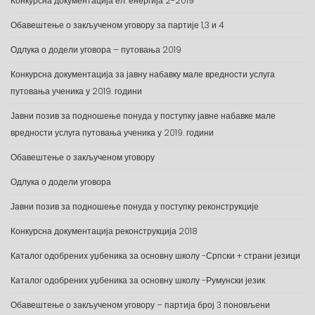
Конкурсна документација ел. енергија 2-2019
Обавештење о закљученом уговору за партије 1,3 и 4
Одлука о додели уговора – путовања 2019
Конкурсна документација за јавну набавку мале вредности услуга
путовања ученика у 2019. години
Јавни позив за подношење понуда у поступку јавне набавке мале
вредности услуга путовања ученика у 2019. години
Обавештење о закљученом уговору
Одлука о додели уговора
Јавни позив за подношење понуда у поступку реконструкције
Конкурсна документација реконструкција 2018
Каталог одобрених уџбеника за основну школу -Српски + страни језици
Каталог одобрених уџбеника за основну школу -Румунски језик
Обавештење о закљученом уговору – партија број 3 поновљени