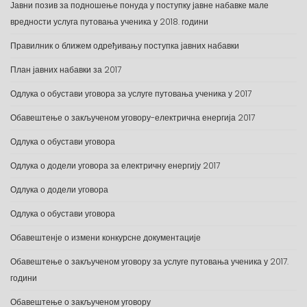
Јавни позив за подношење понуда у поступку јавне набавке мале
вредности услуга путовања ученика у 2018. години
Правилник о ближем одређивању поступка јавних набавки
План јавних набавки за 2017
Одлука о обустави уговора за услуге путовања ученика у 2017
Обавештење о закљученом уговору-електрична енергија 2017
Одлука о обустави уговора
Одлука о додели уговора за електричну енергију 2017
Одлука о додели уговора
Одлука о обустави уговора
Обавештенје о измени конкурсне документације
Обавештење о закљученом уговору за услуге путовања ученика у 2017.
години
Обавештење о закљученом уговору