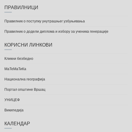
ПРАВИЛНИЦИ
Правилник о поступку унутрашњег узбуњивања
Правилник о додели диплома и избору за ученика генерације
КОРИСНИ ЛИНКОВИ
Кликни безбедно
МаТеМаТиКа
Национална географија
Портал општине Вршац
УНИЦЕФ
Википедија
КАЛЕНДАР