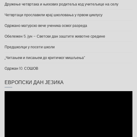
Дружење четвртака и њихових родитеља код учитељице на селу
Четвртаци прославили крај школовања у првом циклусу
Одржано матурско вече ученика осмог разреда
Обележен 5. јун – Светски дан заштите животне средине
Предшколци у посети школи
„Читањем и писањем до критичког мишљења“
Одржан 10. СОШОВ
ЕВРОПСКИ ДАН ЈЕЗИКА