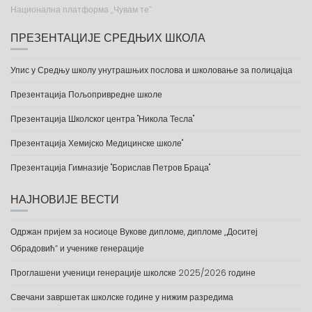
Национална платформа „Чувам те“
ПРЕЗЕНТАЦИЈЕ СРЕДЊИХ ШКОЛА
Упис у Средњу школу унутрашњих послова и школовање за полицајца
Презентација Пољопривредне школе
Презентација Школског центра "Никола Тесла"
Презентација Хемијско Медицинске школе"
Презентација Гимназије "Борислав Петров Браца"
НАЈНОВИЈЕ ВЕСТИ
Одржан пријем за носиоце Вукове дипломе, дипломе „Доситеј
Обрадовић“ и ученике генерације
Проглашени ученици генерације школске 2025/2026 године
Свечани завршетак школске године у нижим разредима