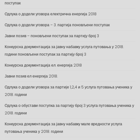
поступак
Одлука о додели уговора електрична енергија 2018
Одлука о додели уговора – 3. партија поновљени поступак
Јавни позив – поновљени поступак за партију број 3
Конкурсна документација за јавну набавку услуга путовања у 2018.
години поновљени поступак за партију број 3
Конкурсна документација ел. енергија 2018
Јавни позив ел енергија 2018.
Одлука о додели уговора за партије 1,2,4 и 5 услуга путовања ученика у
2018. години
Одлука о обустави поступка за партију број 3 услуга путовања ученика у
2018. години
Конкурсна документација за јавну набавку мале вредности услуга
путовања ученика у 2018. години