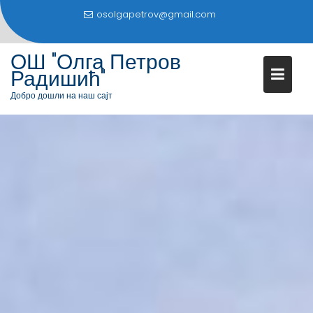
S
osolgapetrov@gmail.com
k
i
ОШ "Олга Петров
p
Радишић"
t
o
Добро дошли на наш сајт
c
o
n
t
e
n
t