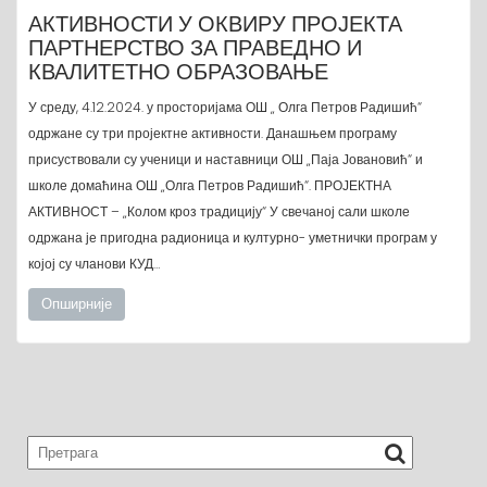
АКТИВНОСТИ У ОКВИРУ ПРОЈЕКТА
ПАРТНЕРСТВО ЗА ПРАВЕДНО И
КВАЛИТЕТНО ОБРАЗОВАЊЕ
У среду, 4.12.2024. у просторијама ОШ „ Олга Петров Радишић“
одржане су три пројектне активности. Данашњем програму
присуствовали су ученици и наставници ОШ „Паја Јовановић“ и
школе домаћина ОШ „Олга Петров Радишић“. ПРОЈЕКТНА
АКТИВНОСТ – „Колом кроз традицију“ У свечаној сали школе
одржана је пригодна радионица и културно- уметнички програм у
којој су чланови КУД…
Опширније