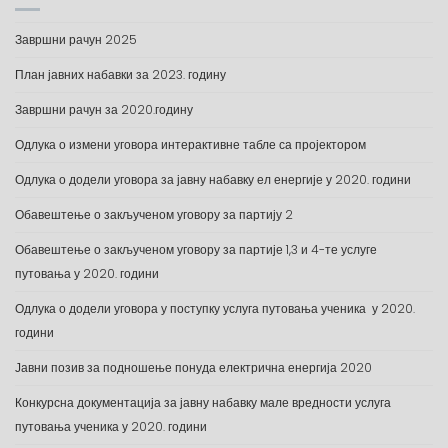
Завршни рачун 2025
План јавних набавки за 2023. годину
Завршни рачун за 2020.годину
Одлука о измени уговора интерактивне табле са пројектором
Одлука о додели уговора за јавну набавку ел енергије у 2020. години
Обавештење о закљученом уговору за партију 2
Обавештење о закљученом уговору за партије 1,3 и 4-те услуге
путовања у 2020. години
Одлука о додели уговора у поступку услуга путовања ученика у 2020.
години
Јавни позив за подношење понуда електрична енергија 2020
Конкурсна документација за јавну набавку мале вредности услуга
путовања ученика у 2020. години