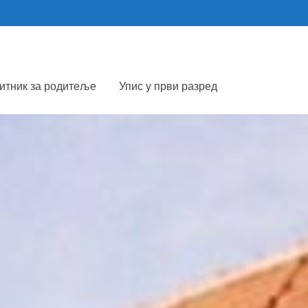
итник за родитеље
Упис у први разред