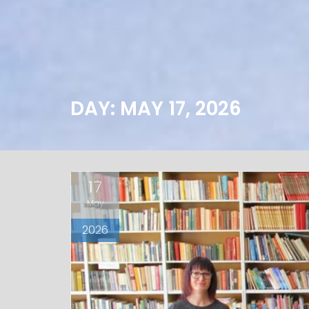
DAY: MAY 17, 2026
17
May
2026