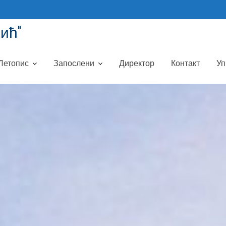
ић"
Летопис
Запослени
Директор
Контакт
Уп