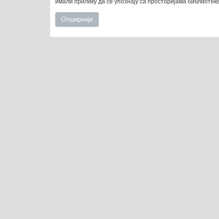
имали прилику да се упознају са просторијама библиотек
Опширније