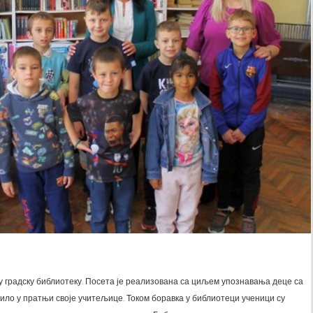
 градску библиотеку. Посета је реализована са циљем упознавања деце са
ило у пратњи своје учитељице. Током боравка у библиотеци ученици су