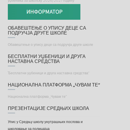
уџбеника за школску 2026/2027 годину
ОБАВЕШТЕЊЕ О УПИСУ ДЕЦЕ СА
ПОДРУЧЈА ДРУГЕ ШКОЛЕ
Обавештење о упису деце са подручја друге школе
БЕСПЛАТНИ УЏБЕНИЦИ И ДРУГА
НАСТАВНА СРЕДСТВА
"Бесплатни уџбеници и друга наставна средства“
НАЦИОНАЛНА ПЛАТФОРМА „ЧУВАМ ТЕ“
Национална платформа „Чувам те“
ПРЕЗЕНТАЦИЈЕ СРЕДЊИХ ШКОЛА
Упис у Средњу школу унутрашњих послова и
школовање за полицајца