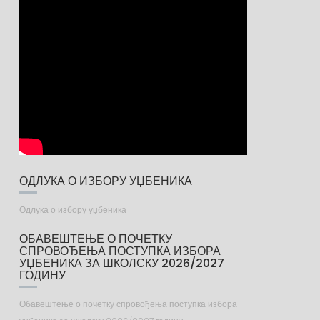
ОДЛУКА О ИЗБОРУ УЏБЕНИКА
Одлука о избору уџбеника
ОБАВЕШТЕЊЕ О ПОЧЕТКУ
СПРОВОЂЕЊА ПОСТУПКА ИЗБОРА
УЏБЕНИКА ЗА ШКОЛСКУ 2026/2027
ГОДИНУ
Обавештење о почетку спровођења поступка избора