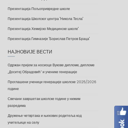
Презентација Пољопривредне школе
Презентација Школског центра "Никола Тесла"
Презентација Хемијско Медицинске школе"
Презентација Гимназије "Борислав Петров Браца"
НАЈНОВИЈЕ ВЕСТИ
Одржан пријем за носиоце Вукове дипломе, дипломе
„Доситеј Обрадовић“ и ученике генерације
Проглашени ученици генерације школске 2025/2026
године
Свечани завршетак школске године у нижим
разредима
Дружење четвртака и њихових родитеља код
учитељице на селу