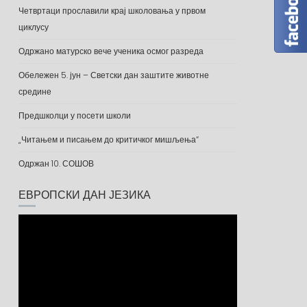
Четвртаци прославили крај школовања у првом
циклусу
Одржано матурско вече ученика осмог разреда
Обележен 5. јун – Светски дан заштите животне
средине
Предшколци у посети школи
„Читањем и писањем до критичког мишљења“
Одржан 10. СОШОВ
ЕВРОПСКИ ДАН ЈЕЗИКА