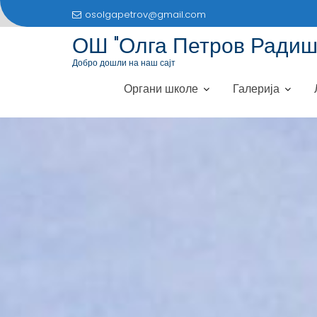
S
osolgapetrov@gmail.com
k
ОШ "Олга Петров Радиш
i
p
Добро дошли на наш сајт
t
Органи школе
Галерија
o
c
o
n
t
e
n
t