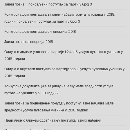
Јавни позив – поновљени поступак за партију број 3
Конкурсна документација за јавну набавку услуга путовања у 2018.
години поновљени поступак за партију број 3
Конкурсна документација ел. енергија 2018
Јавни позив ел енергија 2018.
Одлука о додели уговора за партије 1,2,4 и 5 услуга путовања ученика у
2018. години
Одлука о обустави поступка за партију број 3 услуга путовања ученика у
2018. години
Конкурсна документација за јавну набавку мале вредности услуга
путовања ученика у 2018. години
Јавни позив за подношење понуда у поступку јавне набавке мале
вредности услуга путовања ученика у 2018. години
Правилник о ближем одређивању поступка јавних набавки