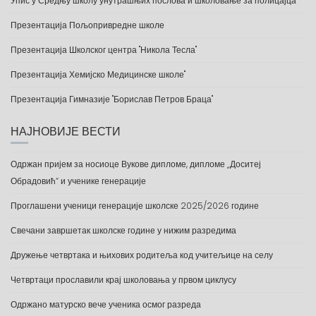
Упис у Средњу школу унутрашњих послова и школовање за полицајца
Презентација Пољопривредне школе
Презентација Школског центра "Никола Тесла"
Презентација Хемијско Медицинске школе"
Презентација Гимназије "Борислав Петров Браца"
НАЈНОВИЈЕ ВЕСТИ
Одржан пријем за носиоце Вукове дипломе, дипломе „Доситеј
Обрадовић“ и ученике генерације
Проглашени ученици генерације школске 2025/2026 године
Свечани завршетак школске године у нижим разредима
Дружење четвртака и њихових родитеља код учитељице на селу
Четвртаци прославили крај школовања у првом циклусу
Одржано матурско вече ученика осмог разреда