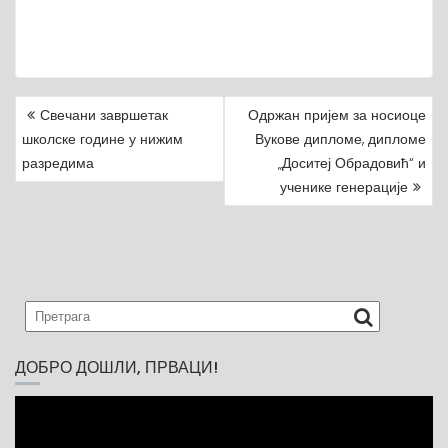
Свечани завршетак
Одржан пријем за носиоце
P
школске године у нижим
Вукове дипломе, дипломе
O
разредима
„Доситеј Обрадовић“ и
S
ученике генерације
T
N
A
V
I
G
A
T
I
ДОБРО ДОШЛИ, ПРВАЦИ!
O
N