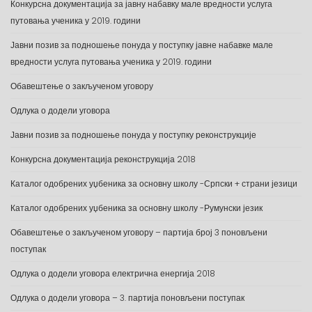
Конкурсна документација за јавну набавку мале вредности услуга
путовања ученика у 2019. години
Јавни позив за подношење понуда у поступку јавне набавке мале
вредности услуга путовања ученика у 2019. години
Обавештење о закљученом уговору
Одлука о додели уговора
Јавни позив за подношење понуда у поступку реконструкције
Конкурсна документација реконструкција 2018
Каталог одобрених уџбеника за основну школу -Српски + страни језици
Каталог одобрених уџбеника за основну школу -Румунски језик
Обавештење о закљученом уговору – партија број 3 поновљени
поступак
Одлука о додели уговора електрична енергија 2018
Одлука о додели уговора – 3. партија поновљени поступак