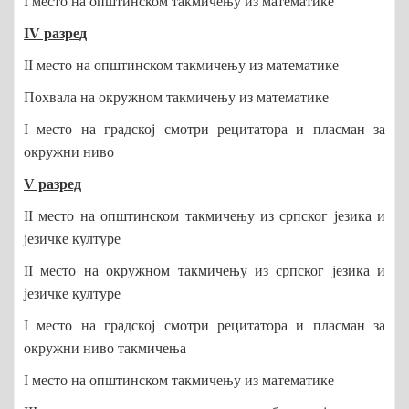
I место на општинском такмичењу из математике
IV разред
II место на општинском такмичењу из математике
Похвала на окружном такмичењу из математике
I место на градској смотри рецитатора и пласман за
окружни ниво
V разред
II место на општинском такмичењу из српског језика и
језичке културе
II место на окружном такмичењу из српског језика и
језичке културе
I место на градској смотри рецитатора и пласман за
окружни ниво такмичења
I место на општинском такмичењу из математике