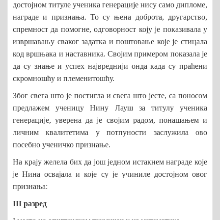
достојном титуле ученика генерације нису само дипломе,
награде и признања. То су њена доброта, другарство,
спремност да помогне, одговорност коју је показивала у
извршавању сваког задатка и поштовање које је стицала
код вршњака и наставника. Својим примером показала је
да су знање и успех највреднији онда када су праћени
скромношћу и племенитошћу.
Због свега што је постигла и свега што јесте, са поносом
предлажем ученицу Нину Лауш за титулу ученика
генерације, уверена да је својим радом, понашањем и
личним квалитетима у потпуности заслужила ово
посебно ученичко признање.
На крају желела бих да још једном истакнем награде које
је Нина освајала и које су је учиниле достојном овог
признања:
III разред