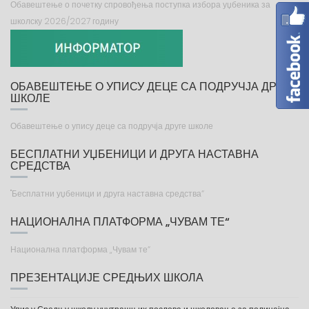
Обавештење о почетку спровођења поступка избора уџбеника за
школску 2026/2027 годину
ОБАВЕШТЕЊЕ О УПИСУ ДЕЦЕ СА ПОДРУЧЈА ДРУГЕ
ШКОЛЕ
Обавештење о упису деце са подручја друге школе
БЕСПЛАТНИ УЏБЕНИЦИ И ДРУГА НАСТАВНА
СРЕДСТВА
"Бесплатни уџбеници и друга наставна средства“
НАЦИОНАЛНА ПЛАТФОРМА „ЧУВАМ ТЕ“
Национална платформа „Чувам те“
ПРЕЗЕНТАЦИЈЕ СРЕДЊИХ ШКОЛА