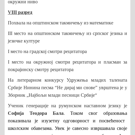
окружни ниво
VIII разред
Похвала на општинском такмичењу из математике
III место на општинском такмичењу из српског језика и
језичке културе
I место на градској смотри рецитатора
I место на окружној смотри рецитатора и пласман за
покрајинску смотру рецитатора
На литерарном конкурсу Удружења младих талената
Србије Нинина песма “Не дирај ми снове” уврштена је у
Зборник „Најбољи млади песници Србије“
Ученик генерације на румунском наставном језику је
Софија Теодора Бала
.
Током свог образовања
показивала је изузетну одговорност и посвећеност
школским обавезама. Увек је савесно извршавала своје