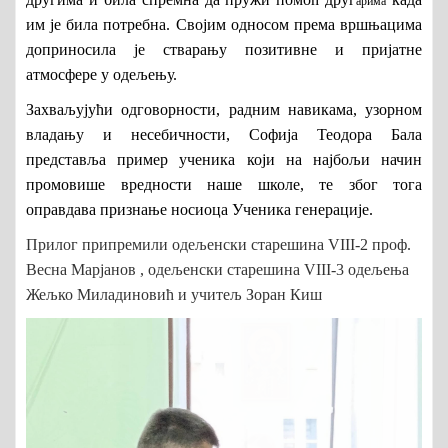
арима
им је била потребна. Својим односом према вршњацима
доприносила је стварању позитивне и пријатне
атмосфере у одељењу.
Захваљујући одговорности, радним навикама, узорном
владању и несебичности, Софија Теодора Бала
представља пример ученика који на најбољи начин
промовише вредности наше школе, те због тога
оправдава признање носиоца Ученика генерације.
Прилог припремили одељенски старешина
VIII
-2 проф.
Весна Марјанов ,
одељенски старешина
VIII
-3
одељења
Жељко Миладиновић и учитељ Зоран Киш