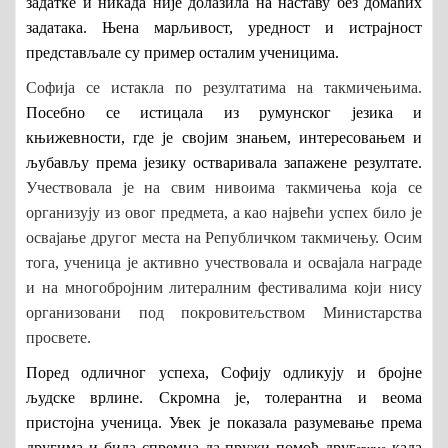
задатке и никада није долазила на наставу без домаћих
задатака. Њена марљивост, уредност и истрајност
представљале су пример осталим ученицима.
Софија
се истакла по резултатима на такмичењима.
Посебно се истицала из румунског језика и
књижевности, где је својим знањем, интересовањем и
љубављу према језику остваривала запажене резултате.
Учествовала је на
свим нивоима такмичења
која се
организују из овог предмета
, а као најв
ећи успех било је
освајање другог места на Републичком такмичењу. Осим
тога, ученица је активно учествовала и освајала награде
и на многобројним литералним фестивалима који нису
организовани под покровитељством Министарства
просвете.
Поред одличног успеха, Софију одликују и бројне
људске врлине. Скромна је, толерантна и веома
пристојна ученица. Увек је показала разумевање према
другима и била спремна да пружи помоћ друг
када