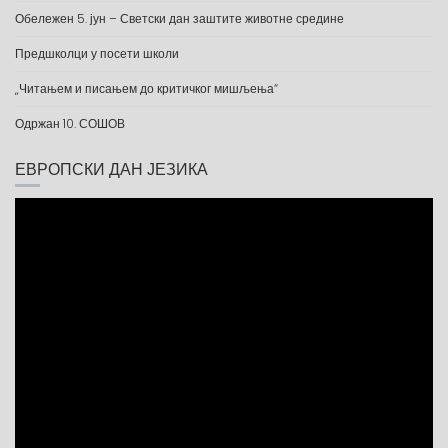
Обележен 5. јун – Светски дан заштите животне средине
Предшколци у посети школи
„Читањем и писањем до критичког мишљења“
Одржан 10. СОШОВ
ЕВРОПСКИ ДАН ЈЕЗИКА