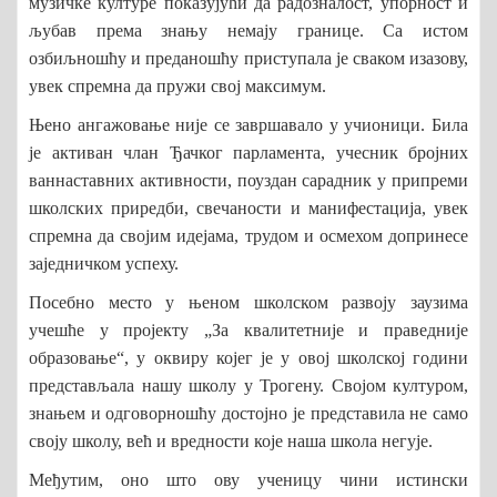
музичке културе показујући да радозналост, упорност и
љубав према знању немају границе. Са истом
озбиљношћу и преданошћу приступала је сваком изазову,
увек спремна да пружи свој максимум.
Њено ангажовање није се завршавало у учионици. Била
је активан члан Ђачког парламента, учесник бројних
ваннаставних активности, поуздан сарадник у припреми
школских приредби, свечаности и манифестација, увек
спремна да својим идејама, трудом и осмехом допринесе
заједничком успеху.
Посебно место у њеном школском развоју заузима
учешће у пројекту „За квалитетније и праведније
образовање“, у оквиру којег је у овој школској години
представљала нашу школу у Трогену. Својом културом,
знањем и одговорношћу достојно је представила не само
своју школу, већ и вредности које наша школа негује.
Међутим, оно што ову ученицу чини истински