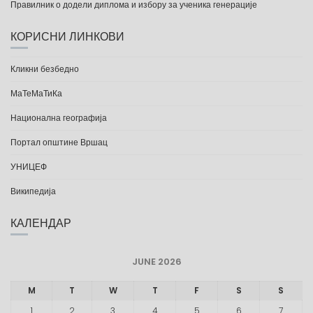
Правилник о додели диплома и избору за ученика генерације
КОРИСНИ ЛИНКОВИ
Кликни безбедно
МаТеМаТиКа
Национална географија
Портал општине Вршац
УНИЦЕФ
Википедија
КАЛЕНДАР
JUNE 2026
M
T
W
T
F
S
S
1
2
3
4
5
6
7