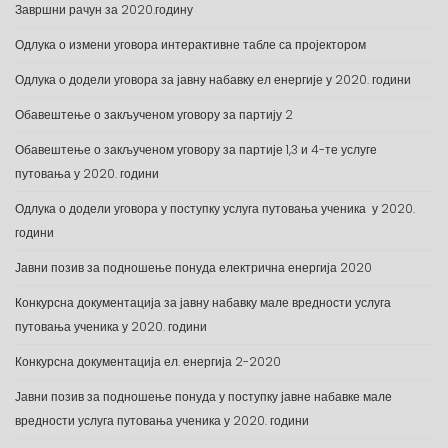
Завршни рачун за 2020.годину
Одлука о измени уговора интерактивне табле са пројектором
Одлука о додели уговора за јавну набавку ел енергије у 2020. години
Обавештење о закљученом уговору за партију 2
Обавештење о закљученом уговору за партије 1,3 и 4-те услуге
путовања у 2020. години
Одлука о додели уговора у поступку услуга путовања ученика у 2020.
години
Јавни позив за подношење понуда електрична енергија 2020
Конкурсна документација за јавну набавку мале вредности услуга
путовања ученика у 2020. години
Конкурсна документација ел. енергија 2-2020
Јавни позив за подношење понуда у поступку јавне набавке мале
вредности услуга путовања ученика у 2020. години