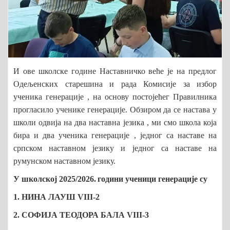
И ове школске године Наставничко веће је
на предлог
Одељенских старешина и рада Комисије за избор
ученика генерације , на основу постојећег Правилника
прогласило ученик
е
генерације.
Обзиром да се настава у
школи одвија на два наставна језика , ми смо школа која
бира и два ученика генерације , једног са наставе на
српском наставном језику и једног са наставе на
румунском наставном језику.
У школској 20
25
/20
26
.
години учени
ци
генерације
су
1. НИНА ЛАУШ VIII-2
2. СОФИЈА ТЕОДОРА БАЛА VIII-3