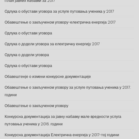
План јавних набавки за 2017
Одлука о обустави уговора за услуге путовања ученика у 2017
Обавештење о закљученом уговору-електрична енергија 2017
Одлука о обустави уговора
Одлука о додели уговора за електричну енергију 2017
Одлука о додели уговора
Одлука о обустави уговора
Обавештенје о измени конкурсне документације
Обавештење о закљученом уговору за услуге путовања ученика у 2017.
години
Обавештење о закљученом уговору
Конкурсна документација за јавну набавку мале вредности услуга
путовања ученика у 2016. години
Конкурсна документација Електрична енергија у 2017-тој години