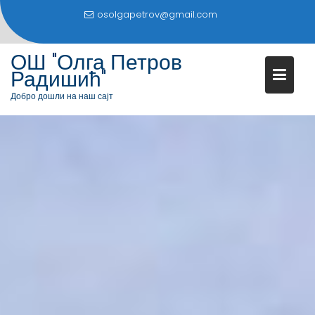
S
osolgapetrov@gmail.com
k
i
ОШ "Олга Петров
p
Радишић"
t
o
Добро дошли на наш сајт
c
o
n
t
e
n
t