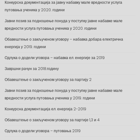
Конкурсна документација за јавну набавку мале вредности услуга
путовања ученика у 2020. години
Јавни позив за подношење понуда у поступку јавне набавке мале
вредности услуга путовања ученика у 2020. години
Обавештење о закљученом уговору – набавка добара електрична
енергија у 2019. години
Одлука о додели уговора – набавка ел. енергије за 2019
Завршни рачун за 2018.годину
Обавештење о закљученом уговору за партију 2
Јавни позив за подношење понуда у поступку јавне набавке мале
вредности услуга путовања ученика у 2019. години
Конкурсна документација ел. енергија 2-2019
Обавештење о закљученом уговору за партије 1,3 и 4
Одлука о додели уговора – путовања 2019