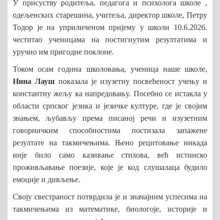
У присуству родитеља,
педагога и психолога школе ,
одељенск
их
старешин
а
,
учитеља,
директор школе,
Петру
Тодор
је
на уприличеном пријему у школи 10.6.2026.
честитао учени
цама
на постигнутим резултатима и
уручио
им
пригодне поклоне.
Током осам година школовања, ученица наше школе,
Нина Лауш
показала је изузетну посвећеност учењу и
константну жељу ка напредовању. Посебно се истакла у
области српског језика и језичке културе, где је својим
знањем, љубављу према писаној речи и изузетним
говорничким способностима постизала запажене
резултате на такмичењима. Њено рецитовање никада
није било само казивање стихова, већ истинско
проживљавање поезије, које је код слушалаца будило
емоције и дивљење.
Своју свестраност потврдила је и значајним успесима на
такмичењима из математике, биологоје, историје и