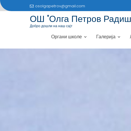
S
osolgapetrov@gmail.com
k
ОШ "Олга Петров Радиш
i
p
Добро дошли на наш сајт
t
Органи школе
Галерија
o
c
o
n
t
e
n
t