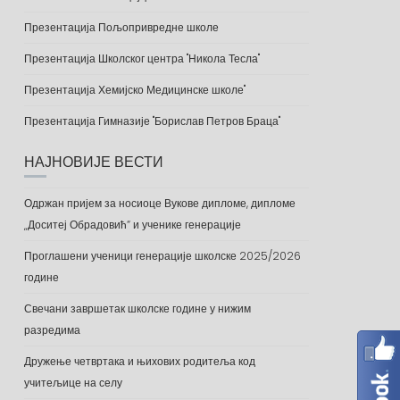
Презентација Пољопривредне школе
Презентација Школског центра "Никола Тесла"
Презентација Хемијско Медицинске школе"
Презентација Гимназије "Борислав Петров Браца"
НАЈНОВИЈЕ ВЕСТИ
Одржан пријем за носиоце Вукове дипломе, дипломе
„Доситеј Обрадовић“ и ученике генерације
Проглашени ученици генерације школске 2025/2026
године
Свечани завршетак школске године у нижим
разредима
Дружење четвртака и њихових родитеља код
учитељице на селу