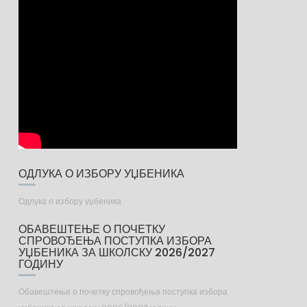
ОДЛУКА О ИЗБОРУ УЏБЕНИКА
Одлука о избору уџбеника
ОБАВЕШТЕЊЕ О ПОЧЕТКУ
СПРОВОЂЕЊА ПОСТУПКА ИЗБОРА
УЏБЕНИКА ЗА ШКОЛСКУ 2026/2027
ГОДИНУ
Обавештење о почетку спровођења поступка избора