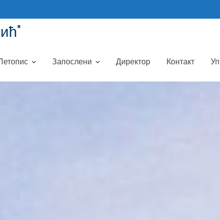
ић"
Летопис
Запослени
Директор
Контакт
Уп