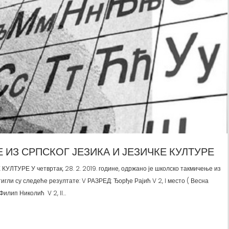
З СРПСКОГ ЈЕЗИКА И ЈЕЗИЧКЕ КУЛТУРЕ
РЕ У четвртак, 28. 2. 2019. године, одржано је школско такмичење из
тигли су следеће резултате: V РАЗРЕД: Ђорђе Рајић V 2, I место ( Весна
Филип Николић V 2, II…