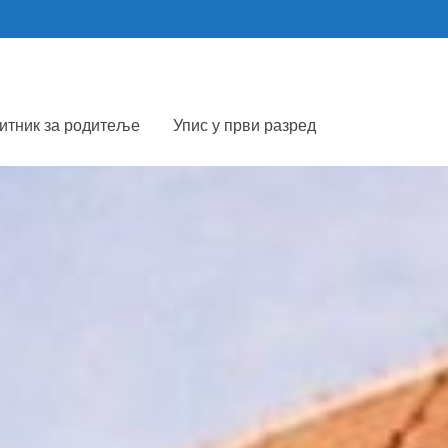
итник за родитеље
Упис у први разред