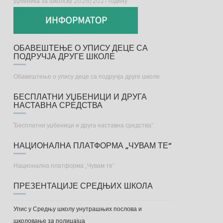
уџбеника за школску 2026/2027 годину
ОБАВЕШТЕЊЕ О УПИСУ ДЕЦЕ СА
ПОДРУЧЈА ДРУГЕ ШКОЛЕ
Обавештење о упису деце са подручја друге школе
БЕСПЛАТНИ УЏБЕНИЦИ И ДРУГА
НАСТАВНА СРЕДСТВА
"Бесплатни уџбеници и друга наставна средства“
НАЦИОНАЛНА ПЛАТФОРМА „ЧУВАМ ТЕ“
Национална платформа „Чувам те“
ПРЕЗЕНТАЦИЈЕ СРЕДЊИХ ШКОЛА
Упис у Средњу школу унутрашњих послова и
школовање за полицајца