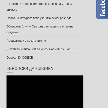
Четвртаци прославили крај школовања у првом
циклусу
Одржано матурско вече ученика осмог разреда
Обележен 5. јун – Светски дан заштите животне
средине
Предшколци у посети школи
„Читањем и писањем до критичког мишљења“
Одржан 10. СОШОВ
ЕВРОПСКИ ДАН ЈЕЗИКА