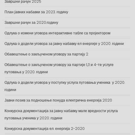
Завршни рачун 2025
План јавних набавки за 2023. годину
Завршни рачун за 2020.годину
Одлука о измени уговора интерактивне табле са пројектором
Одлука о додели уговора за јавну набавку ел енергије у 2020. години
Обавештење о закљученом уговору за партију 2
Обавештење о закљученом уговору за партије 1,3 и 4-те услуге
путовања у 2020. години
Одлука о додели уговора у поступку услуга путовања ученика у 2020.
години
Јавни позив за подношење понуда електрична енергија 2020
Конкурсна документација за јавну набавку мале вредности услуга
путовања ученика у 2020. години
Конкурсна документација ел. енергија 2-2020