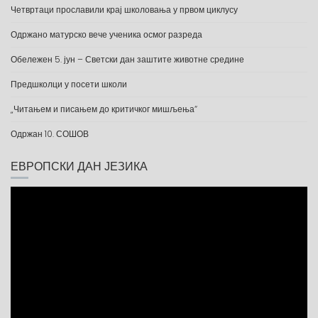
Четвртаци прославили крај школовања у првом циклусу
Одржано матурско вече ученика осмог разреда
Обележен 5. јун – Светски дан заштите животне средине
Предшколци у посети школи
„Читањем и писањем до критичког мишљења“
Одржан 10. СОШОВ
ЕВРОПСКИ ДАН ЈЕЗИКА