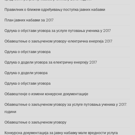
Правилник о ближем одређивању поступка јавних набавки
План јавних набавки за 2017
Одлука о обустави уговора за услуге путовања ученика у 2017
Обавештење о закљученом уговору-електрична енергија 2017
Одлука о обустави уговора
Одлука о додели уговора за електричну енергију 2017
Одлука о додели уговора
Одлука о обустави уговора
Обавештенје о измени конкурсне документације
Обавештење о закљученом уговору за услуге путовања ученика у 2017.
години
Обавештење о закљученом уговору
Конкурсна документација за јавну набавку мале вредности услуга