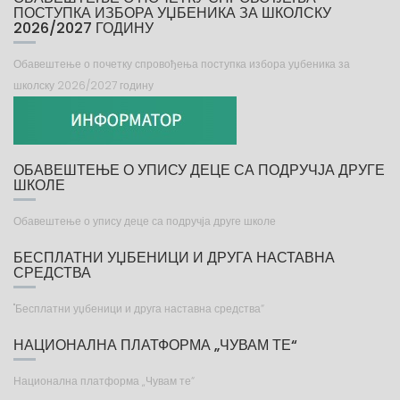
ПОСТУПКА ИЗБОРА УЏБЕНИКА ЗА ШКОЛСКУ
2026/2027 ГОДИНУ
Обавештење о почетку спровођења поступка избора уџбеника за
школску 2026/2027 годину
ОБАВЕШТЕЊЕ О УПИСУ ДЕЦЕ СА ПОДРУЧЈА ДРУГЕ
ШКОЛЕ
Обавештење о упису деце са подручја друге школе
БЕСПЛАТНИ УЏБЕНИЦИ И ДРУГА НАСТАВНА
СРЕДСТВА
"Бесплатни уџбеници и друга наставна средства“
НАЦИОНАЛНА ПЛАТФОРМА „ЧУВАМ ТЕ“
Национална платформа „Чувам те“