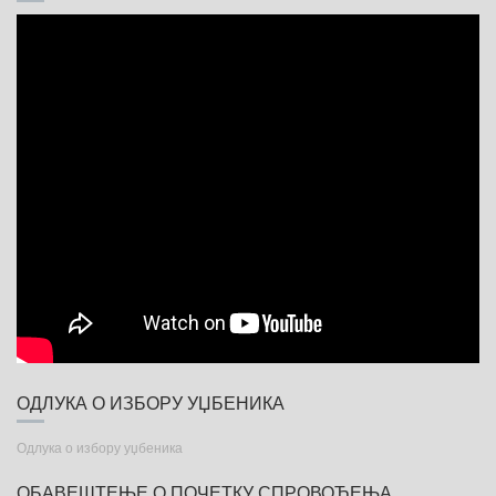
T
I
O
N
ОДЛУКА О ИЗБОРУ УЏБЕНИКА
Одлука о избору уџбеника
ОБАВЕШТЕЊЕ О ПОЧЕТКУ СПРОВОЂЕЊА