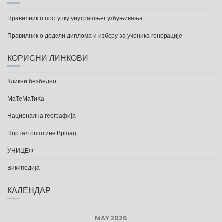
Правилник о поступку унутрашњег узбуњивања
Правилник о додели диплома и избору за ученика генерације
КОРИСНИ ЛИНКОВИ
Кликни безбедно
МаТеМаТиКа
Национална географија
Портал општине Вршац
УНИЦЕФ
Википедија
КАЛЕНДАР
MAY 2026