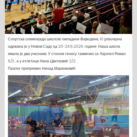
Спортска олимпијада школске омладине Војводине, 10 јубиларна
одржана је у Новом Саду од 20-24.5.2026. године. Наша школа
имала је два учесника. У стоном тенису такмичио се Лајонел Роман
5/3 , а у атлетици Нина Цвитковић 2/2.
Прилог припремио Ненад Маринковић