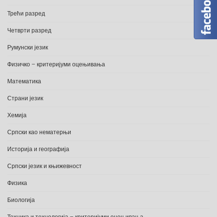
Трећи разред
Четврти разред
Румунски језик
Физичко – критеријуми оцењивања
Математика
Страни језик
Хемија
Српски као нематерњи
Историја и географија
Српски језик и књижевност
Физика
Биологија
Техника и технологија – критеријуми оцењивања