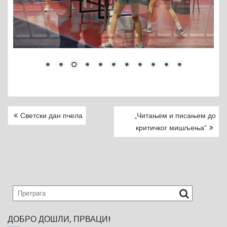
Светски дан пчела
„Читањем и писањем до
P
критичког мишљења“
O
S
T
N
A
V
I
G
ДОБРО ДОШЛИ, ПРВАЦИ!
A