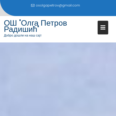
S
osolgapetrov@gmail.com
k
i
ОШ "Олга Петров
p
Радишић"
t
o
Добро дошли на наш сајт
c
o
n
t
e
n
t