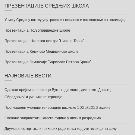
ПРЕЗЕНТАЦИЈЕ СРЕДЊИХ ШКОЛА
Упис у Средњу школу унутрашњих послова и школовање за полицајца
Презентација Пољопривредне школе
Презентација Школског центра "Никола Тесла"
Презентација Хемијско Медицинске школе"
Презентација Гимназије "Борислав Петров Браца"
НАЈНОВИЈЕ ВЕСТИ
Одржан пријем за носиоце Вукове дипломе, дипломе „Доситеј
Обрадовић“ и ученике генерације
Проглашени ученици генерације школске 2025/2026 године
Свечани завршетак школске године у нижим разредима
Дружење четвртака и њихових родитеља код учитељице на селу