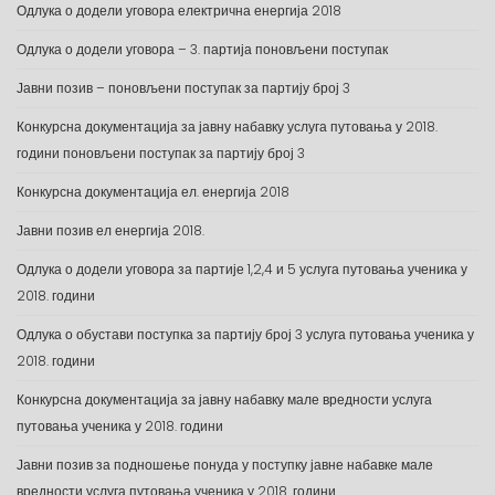
Одлука о додели уговора електрична енергија 2018
Одлука о додели уговора – 3. партија поновљени поступак
Јавни позив – поновљени поступак за партију број 3
Конкурсна документација за јавну набавку услуга путовања у 2018.
години поновљени поступак за партију број 3
Конкурсна документација ел. енергија 2018
Јавни позив ел енергија 2018.
Одлука о додели уговора за партије 1,2,4 и 5 услуга путовања ученика у
2018. години
Одлука о обустави поступка за партију број 3 услуга путовања ученика у
2018. години
Конкурсна документација за јавну набавку мале вредности услуга
путовања ученика у 2018. години
Јавни позив за подношење понуда у поступку јавне набавке мале
вредности услуга путовања ученика у 2018. години