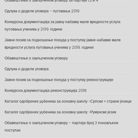
Обавештење о закљученом уговору за партије 1,3 и 4
Одлука о додели уговора – путовања 2019
Конкурсна документација за јавну набавку мале вредности услуга
путовања ученика у 2019. години
Јавни позив за подношење понуда у поступку јавне набавке мале
вредности услуга путовања ученика у 2019. години
Обавештење о закљученом уговору
Одлука о додели уговора
Јавни позив за подношење понуда у поступку реконструкције
Конкурсна документација реконструкција 2018
Каталог одобрених уџбеника за основну школу -Српски + страни језици
Каталог одобрених уџбеника за основну школу -Румунски језик
Обавештење о закљученом уговору – партија број 3 поновљени
поступак